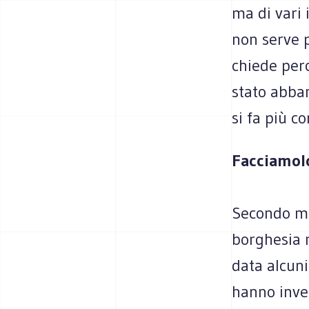
ma di vari 
non serve p
chiede perc
stato abba
si fa più c
Facciamolo
Secondo me 
borghesia 
data alcuni
hanno inve