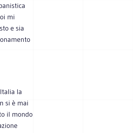
banistica
oi mi
sto e sia
agionamento
talia la
n si è mai
tto il mondo
azione