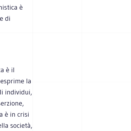
istica è
e di
a è il
 esprime la
i individui,
serzione,
 è in crisi
lla società,