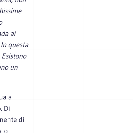
ghissime
o
ada ai
. In questa
 Esistono
anno un
ua a
. Di
nente di
ato