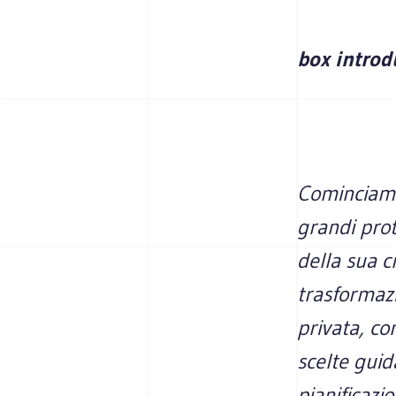
box introd
Cominciamo
grandi prot
della sua cr
trasformazi
privata, co
scelte guid
pianificazi