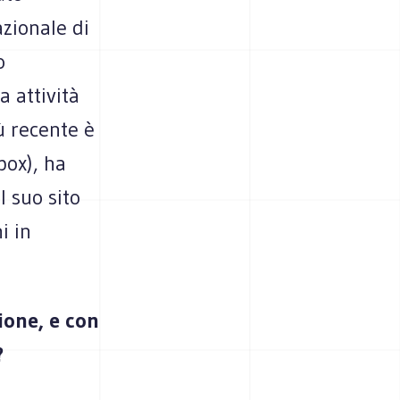
azionale di
o
 attività
iù recente è
box), ha
l suo sito
i in
ione, e con
?