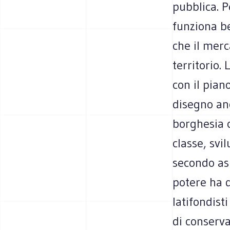
pubblica. P
funziona be
che il merc
territorio.
con il pia
disegno anc
borghesia c
classe, svi
secondo asp
potere ha d
latifondist
di conserva