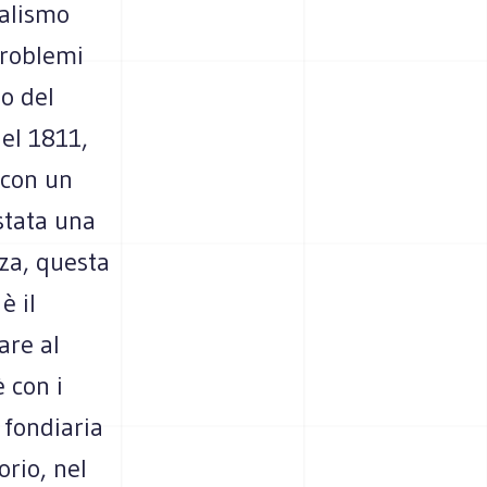
talismo
problemi
no del
nel 1811,
 con un
 stata una
za, questa
è il
are al
 con i
 fondiaria
orio, nel