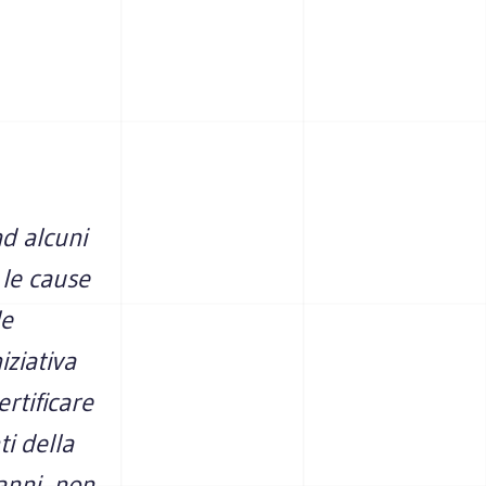
d alcuni
 le cause
le
iziativa
rtificare
ti della
’anni, non