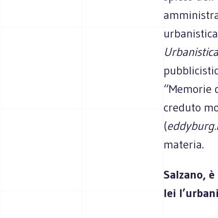
amministrat
urbanistica
Urbanistica
pubblicisti
“Memorie di
creduto mol
(
eddyburg.i
materia.
Salzano, è 
lei l’urban