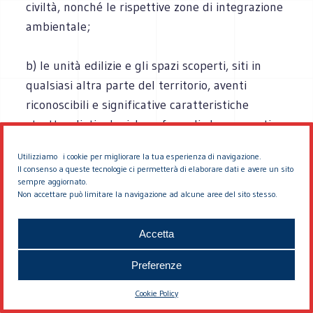
civiltà, nonché le rispettive zone di integrazione
ambientale;
b) le unità edilizie e gli spazi scoperti, siti in
qualsiasi altra parte del territorio, aventi
riconoscibili e significative caratteristiche
strutturali, tipologiche e formali che presentino
valore di testimonianza di civiltà.
Utilizziamo i cookie per migliorare la tua esperienza di navigazione.
Il consenso a queste tecnologie ci permetterà di elaborare dati e avere un sito
2. Le trasformazioni ammissibili e le utilizzazioni
sempre aggiornato.
Non accettare può limitare la navigazione ad alcune aree del sito stesso.
compatibili degli immobili di cui al comma l
sono disciplinate dagli strumenti di
Accetta
pianificazione dei comuni, delle province, delle
città metropolitane e delle regioni. Laddove
Preferenze
siano oggetto di disposizioni immediatamente
Cookie Policy
precettive e operative definite d’intesa con i