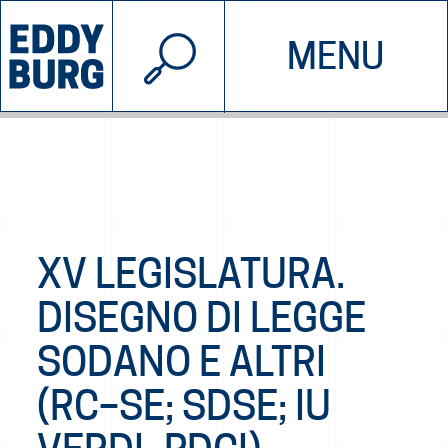
© 2026 EDDYBURG
MENU
INIZIATIVE
CHI SIAMO
SOSTIENICI
CONTATTACI
XV LEGISLATURA.
DISEGNO DI LEGGE
SODANO E ALTRI
(RC–SE; SDSE; IU