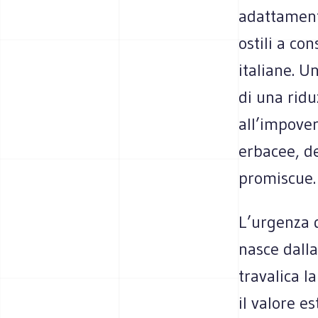
adattamento
ostili a co
italiane. U
di una ridu
all’impove
erbacee, de
promiscue.
L’urgenza 
nasce dall
travalica l
il valore e