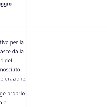
aggio
tivo per la
nasce dalla
o del
onosciuto
elerazione.
gge proprio
ale