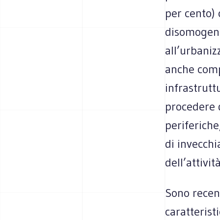
per cento) 
disomogeneo
all’urbaniz
anche compr
infrastrutt
procedere 
periferiche,
di invecch
dell’attività
Sono recent
caratterist