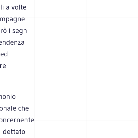
i a volte
 campagne
rò i segni
 tendenza
 ed
re
imonio
ionale che
 concernente
l dettato