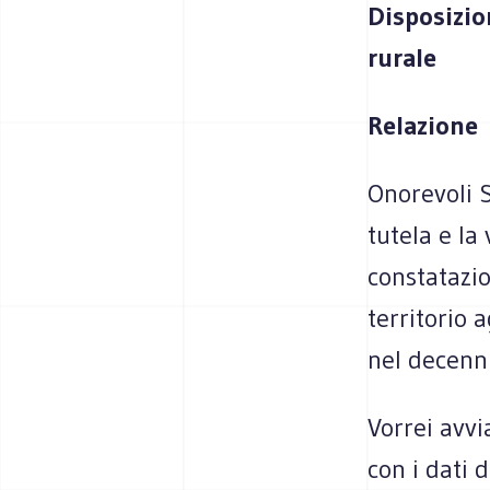
Disposizion
rurale
Relazione
Onorevoli S
tutela e la
constatazi
territorio 
nel decenni
Vorrei avvi
con i dati 