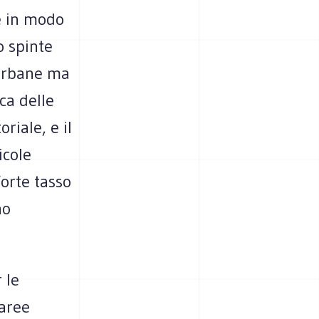
e in modo
o spinte
iurbane ma
ca delle
riale, e il
icole
 forte tasso
no
 le
 aree