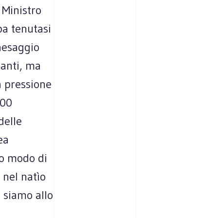
l Ministro
pa tenutasi
paesaggio
tanti, ma
a pressione
000
delle
ea
to modo di
 nel natìo
 siamo allo