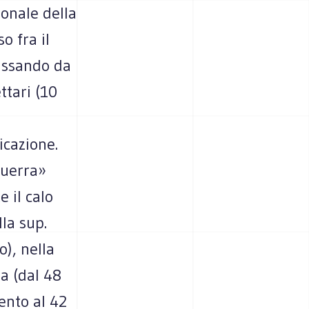
ionale della
o fra il
passando da
ttari (10
icazione.
guerra»
 il calo
la sup.
o), nella
ia (dal 48
ento al 42