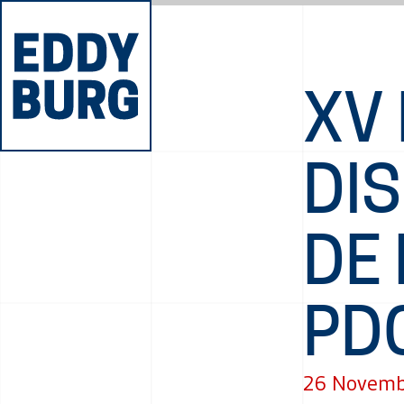
XV 
DIS
DE 
PDC
26 Novemb