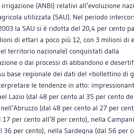
 irrigazione (ANBI) relativi all’evoluzione naz
agricola utilizzata (SAU). Nel periodo intercors
2003 la SAU si è ridotta del 20,4 per cento 
ioni di ettari a poco più 12, con 3 milioni di e
el territorio nazionale) conquistati dalla
zione o dai processi di abbandono e desertif
su base regionale dei dati del «bollettino di 
terpretare le tendenze in atto: impressionante
el Lazio (dal 48 per cento al 35 per cento del
 nell’Abruzzo (dal 48 per cento al 27 per cent
l 17 per cento all’8 per cento), nella Campan
l 36 per cento), nella Sardegna (dal 56 per c