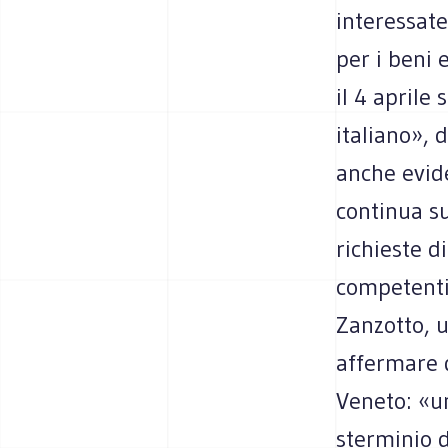
interessate,
per i beni 
il 4 aprile
italiano», 
anche evid
continua su
richieste d
competenti
Zanzotto, u
affermare d
Veneto: «un
sterminio 