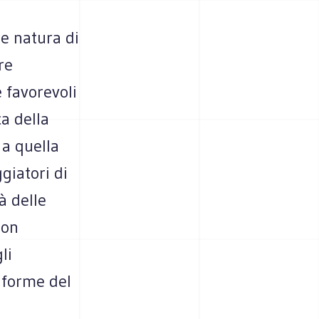
e natura di
re
 favorevoli
ca della
 a quella
giatori di
à delle
non
li
i forme del