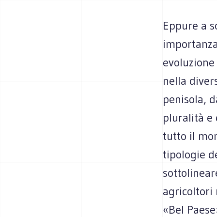
Eppure a so
importanza 
evoluzione 
nella diver
penisola, d
pluralità e
tutto il mon
tipologie d
sottolinear
agricoltori
«Bel Paese»