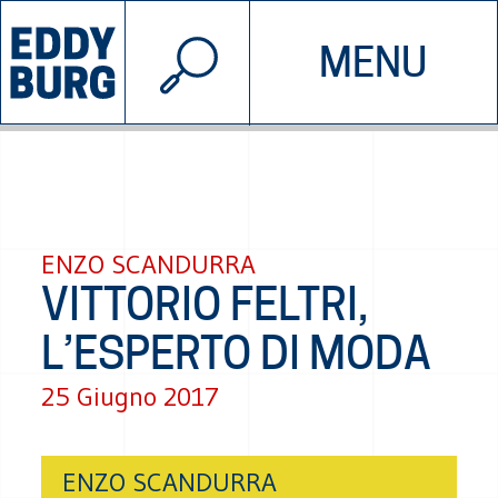
© 2026 EDDYBURG
MENU
INIZIATIVE
CHI SIAMO
SOSTIENICI
CONTATTACI
ENZO SCANDURRA
VITTORIO FELTRI,
L’ESPERTO DI MODA
25 Giugno 2017
ENZO SCANDURRA