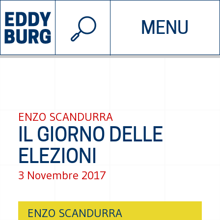
© 2026 EDDYBURG
MENU
INIZIATIVE
CHI SIAMO
SOSTIENICI
CONTATTACI
ENZO SCANDURRA
IL GIORNO DELLE
ELEZIONI
3 Novembre 2017
ENZO SCANDURRA