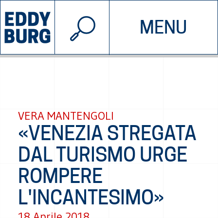
© 2026 EDDYBURG
MENU
INIZIATIVE
CHI SIAMO
SOSTIENICI
CONTATTACI
VERA MANTENGOLI
«VENEZIA STREGATA
DAL TURISMO URGE
ROMPERE
L'INCANTESIMO»
18 Aprile 2018