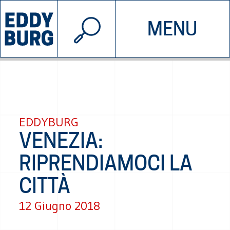
© 2026 EDDYBURG
MENU
INIZIATIVE
CHI SIAMO
SOSTIENICI
CONTATTACI
EDDYBURG
VENEZIA:
RIPRENDIAMOCI LA
CITTÀ
12 Giugno 2018