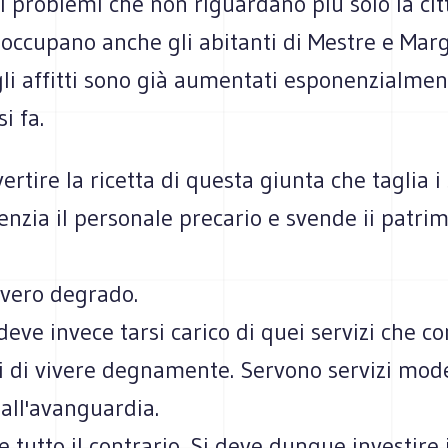
 problemi che non riguardano più solo la citt
occupano anche gli abitanti di Mestre e Mar
gli affitti sono già aumentati esponenzialmen
i fa.
ertire la ricetta di questa giunta che taglia i 
cenzia il personale precario e svende ii patri
 vero degrado.
eve invece tarsi carico di quei servizi che c
ti di vivere degnamente. Servono servizi mod
e all'avanguardia.
 tutto il contrario. Si deve dunque investire 