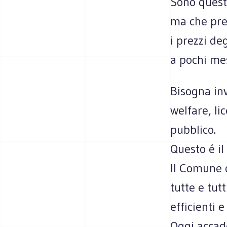
Sono questi
ma che pre
i prezzi de
a pochi mes
Bisogna inv
welfare, li
pubblico.
Questo é il
II Comune d
tutte e tut
efficienti 
Oggi accade