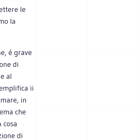
ettere le
mo la
ne, é grave
one di
e al
mplifica ii
rmare, in
 tema che
A cosa
zione di