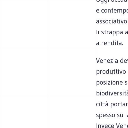
e contempo
associativo
Ii strappa 
a rendita.
Venezia dev
produttivo 
posizione 
biodiversit
città porta
spesso su l
lnvece Vene