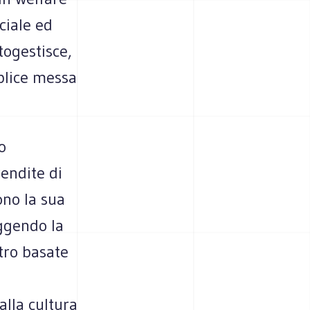
ciale ed
togestisce,
mplice messa
o
rendite di
ono la sua
uggendo la
ltro basate
alla cultura