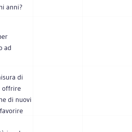
mi anni?
per
no ad
misura di
 offrire
ne di nuovi
 favorire