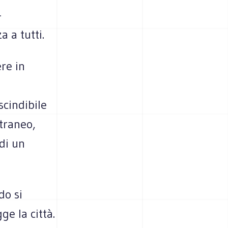
-
 a tutti.
re in
cindibile
straneo,
 di un
do si
ge la città.