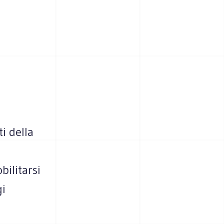
ti della
a
bilitarsi
gi