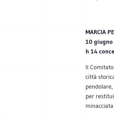
MARCIA PE
10 giugno
h 14 conc
II Comitato
città stori
pendolare, 
per restitu
minacciata 