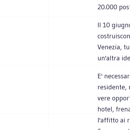
20.000 post
Il 10 giugn
costruisco
Venezia, tu
un'altra ide
E' necessar
residente, 
vere opport
hotel, frena
l'affitto a