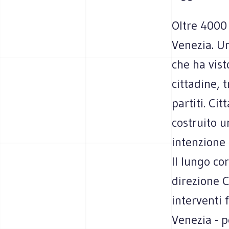
Oltre 4000 
Venezia. U
che ha vist
cittadine, 
partiti. Ci
costruito u
intenzione 
Il lungo co
direzione C
interventi 
Venezia - p