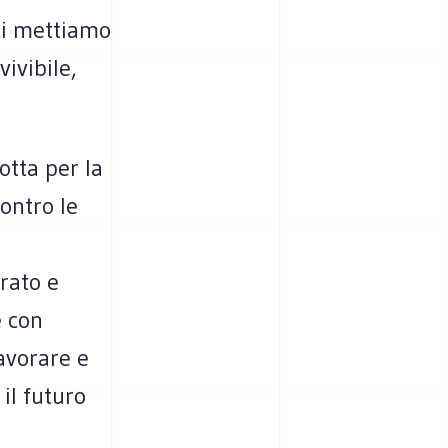
ci mettiamo
vivibile,
otta per la
contro le
rato e
e con
avorare e
il futuro