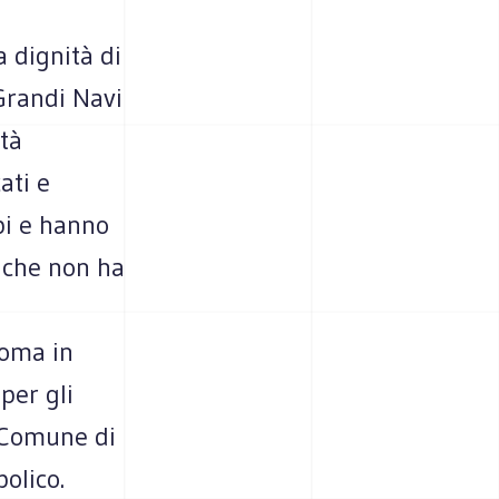
 dignità di
Grandi Navi
tà
ati e
mpi e hanno
e che non ha
Roma in
per gli
l Comune di
olico.