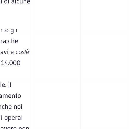
i di alcune
to gli
era che
avi e cos'è
e 14.000
i
e. Il
inamento
Anche noi
i operai
 lavoro non