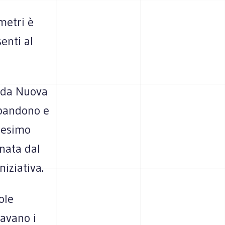
metri è
enti al
ada Nuova
abbandono e
nesimo
onata dal
niziativa.
ole
tavano i