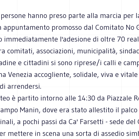
persone hanno preso parte alla marcia per la
n appuntamento promosso dal Comitato No 
o immediatamente l'adesione di oltre 70 real
tra comitati, associazioni, municipalità, sindac
ttadine e cittadini si sono riprese/i calli e ca
na Venezia accogliente, solidale, viva e vital
di arrendersi.
rteo è partito intorno alle 14:30 da Piazzale 
ampo Manin, dove era stato allestito il palco 
finali, a pochi passi da Ca' Farsetti - sede de
er mettere in scena una sorta di assedio simb