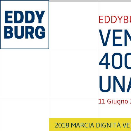
EDDYB
VEN
400
UN
11 Giugno
2018 MARCIA DIGNITÀ VE