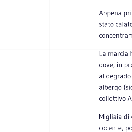
Appena prim
stato calat
concentram
La marcia 
dove, in pr
al degrado 
albergo (si
collettivo 
Migliaia di
cocente, po