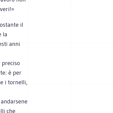
 veri!»
stante il
e la
sti anni
 preciso
te: è per
 i tornelli,
e andarsene
lli che