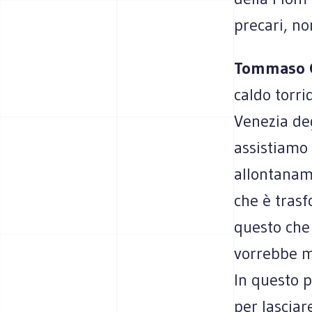
precari, non
Tommaso C
caldo torri
Venezia de
assistiamo 
allontaname
che è trasf
questo che 
vorrebbe me
In questo 
per lasciar