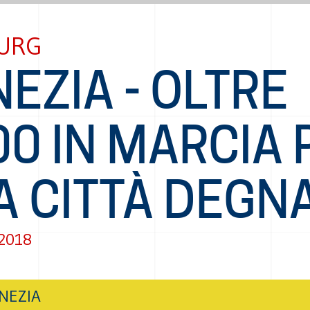
URG
EZIA - OLTRE
0 IN MARCIA 
A CITTÀ DEGN
 2018
NEZIA