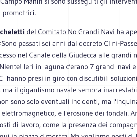
a Campo Manin si sono susseguiti gli intervent
à promotrici.
cheletti
del Comitato No Grandi Navi ha aper
«Sono passati sei anni dal decreto Clini-Pass
ccesso nel Canale della Giudecca alle grandi n
iente! Ieri in laguna c'erano 7 grandi navi 
 Ci hanno presi in giro con discutibili soluzion
, ma il gigantismo navale sembra inarrestabil
on sono solo eventuali incidenti, ma l'inqu
d elettromagnetico, e l'erosione dei fondali. 
osti di lavoro, come la presenza dei compagn
qui in piazza dimostra. Ma vogliamo posti di