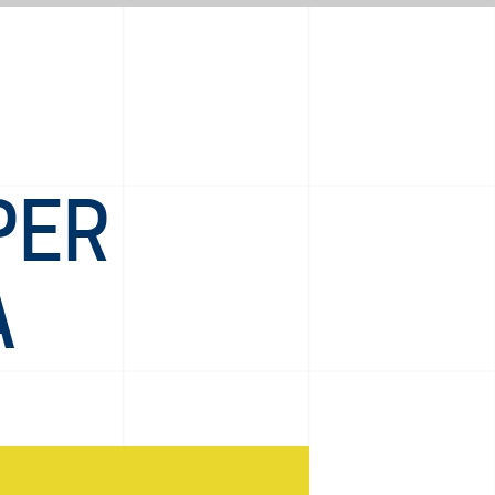
PER
A