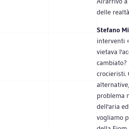
All'arrivo 
delle realt
Stefano Mi
interventi 
vietava l'a
cambiato? N
crocieristi.
alternative
problema n
dell'aria e
vogliamo p
della Fiom 