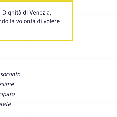
 Dignità di Venezia,
do la volontà di volere
esoconto
issime
cipato
otete