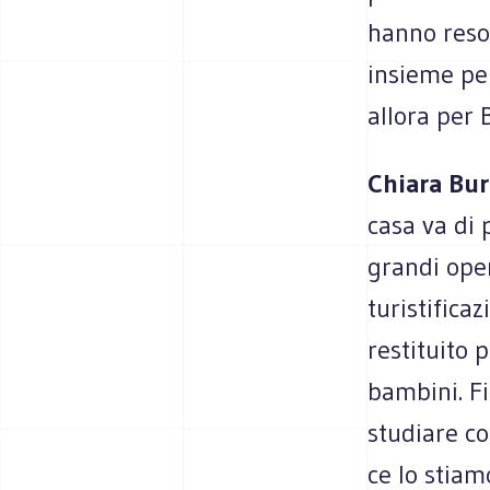
hanno reso 
insieme per
allora per 
Chiara Bur
casa va di 
grandi oper
turistifica
restituito p
bambini. F
studiare co
ce lo stia