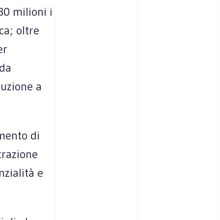
0 milioni i
ca; oltre
er
 da
truzione a
mento di
trazione
nzialità e