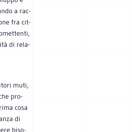
ando a rac­
ione fra cit­
­met­tenti,
ità di rela­
­tori muti,
­che pro­
prima cosa
canza di
mere biso­