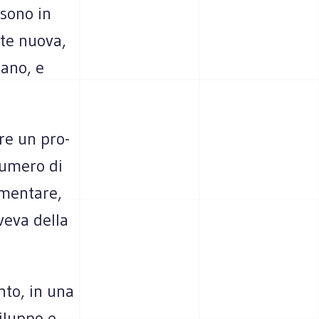
 sono in
nte nuova,
­nano, e
are un pro­
 numero di
ementare,
iveva della
nto, in una
vi­luppo e