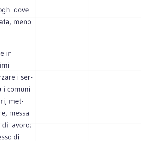
uo­ghi dove
­lata, meno
ve in
timi
­zare i ser­
ra i comuni
eri, met­
ture, messa
à di lavoro:
cesso di