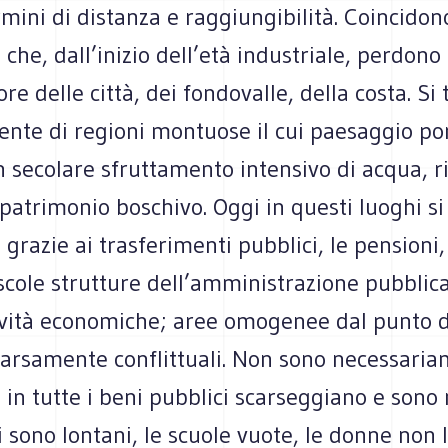
r­mini di distanza e rag­giun­gi­bi­lità. Coin­ci­do
che, dall’inizio dell’età indu­striale, per­dono
re delle città, dei fon­do­valle, della costa. Si
mente di regioni mon­tuose il cui pae­sag­gio po
 seco­lare sfrut­ta­mento inten­sivo di acqua, r
 patri­mo­nio boschivo. Oggi in que­sti luo­ghi s
 gra­zie ai tra­sfe­ri­menti pub­blici, le pen­sion
scole strut­ture dell’amministrazione pub­blica
i­vità eco­no­mi­che; aree omo­ge­nee dal punto d
ar­sa­mente con­flit­tuali. Non sono neces­sa­ria
n tutte i beni pub­blici scar­seg­giano e sono m
li sono lon­tani, le scuole vuote, le donne non 