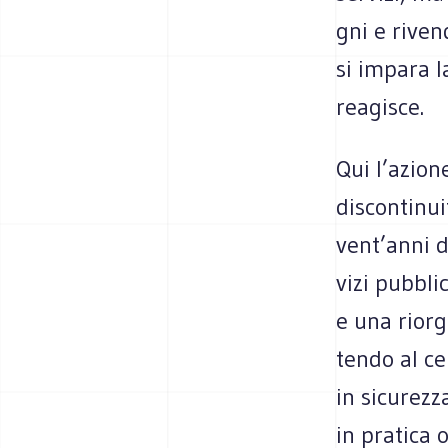
gni e riven­
si impara l
reagisce.
Qui l’azion
discon­ti­nu
vent’anni di
vizi pub­bl
e una rior­g
tendo al cen
in sicu­rezz
in pra­tica 