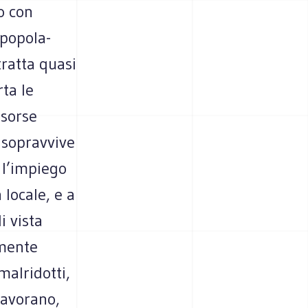
no con
 popo­la­
 tratta quasi
rta le
isorse
i soprav­vive
i, l’impiego
 locale, e a
i vista
­mente
al­ri­dotti,
lavo­rano,