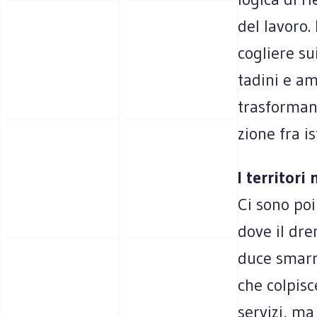
del lavoro.
co­gliere sui
ta­dini e am
tra­sfor­man
zione fra ist
I ter­ri­tori
Ci sono poi 
dove il dre­
duce smar­r
che col­pi­
ser­vizi, ma