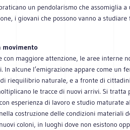
ra­ti­cano un pen­do­la­ri­smo che asso­mi­glia 
zione, i gio­vani che pos­sono vanno a stu­diare
 in movimento
e con mag­giore atten­zione, le aree interne 
li. In alcune l’emigrazione appare come un f
, di rie­qui­li­brio natu­rale, e a fronte di cit­ta­d
l­ti­pli­cano le tracce di nuovi arrivi. Si tratta
 con espe­rienza di lavoro e stu­dio matu­rate a
ella costru­zione delle con­di­zioni mate­riali d
nuovi coloni, in luo­ghi dove non esi­stono oppo