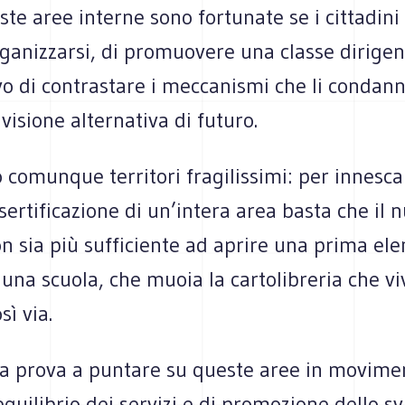
ste aree interne sono for­tu­nate se i cit­ta­dini
ga­niz­zarsi, di pro­muo­vere una classe diri­ge
ivo di con­tra­stare i mec­ca­ni­smi che li con­dan
visione alter­na­tiva di futuro.
omun­que ter­ri­tori fra­gi­lis­simi: per inne­sc
er­ti­fi­ca­zione di un’intera area basta che il
n sia più suf­fi­ciente ad aprire una prima el
una scuola, che muoia la car­to­li­bre­ria che v
sì via.
gia prova a pun­tare su que­ste aree in movi­me
e­qui­li­brio dei ser­vizi e di pro­mo­zione dello s