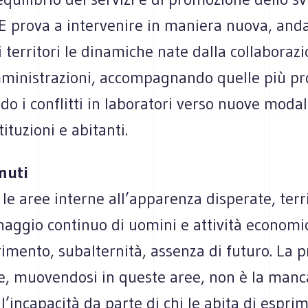
 E prova a inter­ve­nire in maniera nuova, and
 ter­ri­tori le dina­mi­che nate dalla col­la­bo­ra­z
mi­ni­stra­zioni, accom­pa­gnando quelle più pro
do i con­flitti in labo­ra­tori verso nuove moda­l
i­tu­zioni e abitanti.
 muti
le aree interne all’apparenza dispe­rate, ter­ri
nag­gio con­ti­nuo di uomini e atti­vità eco­no­mi
i­mento, subal­ter­nità, assenza di futuro. La 
sce, muo­ven­dosi in que­ste aree, non è la man­
 l’incapacità da parte di chi le abita di espri­