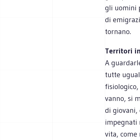
gli uomini p
di emi­gra­
tornano.
Ter­ri­tori
A guar­darl
tutte ugua
fisio­lo­gico
vanno, si mo
di gio­vani,
impe­gnati n
vita, come 