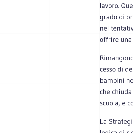
lavoro. Que­
grado di or
nel ten­ta­t
offrire una 
Riman­gono c
cesso di des
bam­bini no
che chiuda 
scuola, e co
La Stra­te­
logica di ri