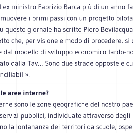
l ex mini­stro Fabri­zio Barca più di un anno fa
 muo­vere i primi passi con un pro­getto pilota
su que­sto gior­nale ha scritto Piero Bevi­lac­qua
etto che, per visione e modo di pro­ce­dere, si
e dal modello di svi­luppo eco­no­mico tardo-
­tato dalla Tav… Sono due strade oppo­ste e cul­
ciliabili».
le aree interne?
erne sono le zone geo­gra­fi­che del nostro p
ser­vizi pub­blici, indi­vi­duate attra­verso degli i
o la lon­ta­nanza dei ter­ri­tori da scuole, ospe­