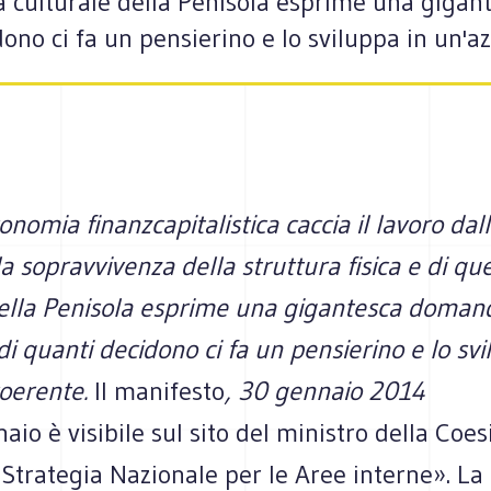
lla culturale della Penisola esprime una giga
dono ci fa un pensierino e lo sviluppa in un'a
onomia finanzcapitalistica caccia il lavoro dal
la sopravvivenza della struttura fisica e di que
della Penisola esprime una gigantesca domand
di quanti decidono ci fa un pensierino e lo svi
coerente.
Il manifesto
, 30 gennaio 2014
aio è visi­bile sul sito del mini­stro della Coe­s
 Stra­te­gia Nazio­nale per le Aree interne». La S