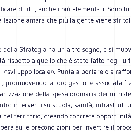
di­care diritti, anche i più ele­men­tari. Sono l
a lezione amara che più la gente viene stri­to
e della Stra­te­gia ha un altro segno, e si muo
ità rispetto a quello che è stato fatto negli ul
 «svi­luppo locale». Punta a por­tare o a raf­for
ici, pro­muo­vendo la loro gestione asso­ciata f
a­niz­za­zione della spesa ordi­na­ria dei mini­st
­tro inter­venti su scuola, sanità, infra­strut­
a del ter­ri­to­rio, creando con­crete oppor­tu­nit
opera sulle pre­con­di­zioni per inver­tire il pro­