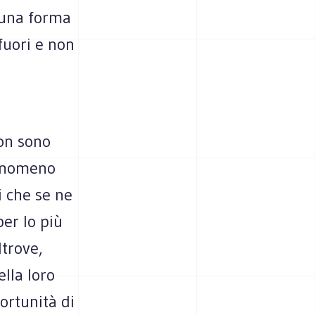
a una forma
 fuori e non
non sono
eno­meno
ini che se ne
 per lo più
ltrove,
ella loro
r­tu­nità di