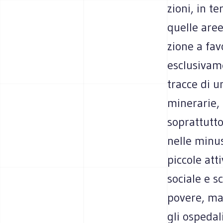
zioni, in te
quelle aree 
zione a favo
esclu­si­va­
tracce di un
mine­ra­rie,
soprat­tutto
nelle minu­
pic­cole att
sociale e sc
povere, ma i
gli ospe­da