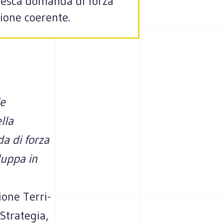
ntesca domanda di forza
zione coerente.
le
lla
a di forza
luppa in
ione Ter­ri­
tra­te­gia,