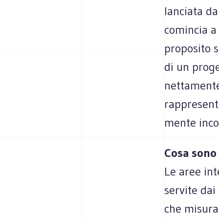
lan­ciata da
comin­cia a
pro­po­sito 
di un pro­g
net­ta­ment
rap­pre­sen
mente incon
Cosa sono 
Le aree int
ser­vite dai 
che misu­ran