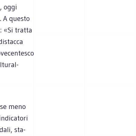
, oggi
. A que­sto
: «Si tratta
 distacca
novecentesco
tu­ral­
aese meno
ndi­ca­tori
dali, sta­