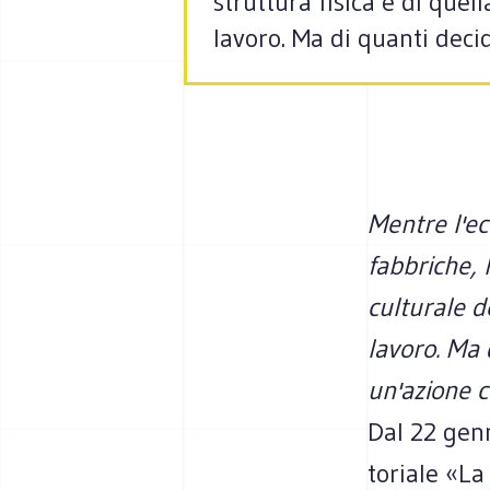
struttura fisica e di que
lavoro. Ma di quanti deci
Mentre l'ec
fabbriche, 
culturale 
lavoro. Ma 
un'azione 
Dal 22 gen­n
to­riale «La