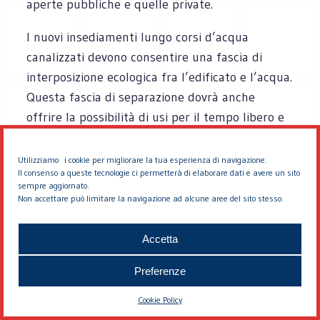
aperte pubbliche e quelle private.
I nuovi insediamenti lungo corsi d’acqua
canalizzati devono consentire una fascia di
interposizione ecologica fra l’edificato e l’acqua.
Questa fascia di separazione dovrà anche
offrire la possibilità di usi per il tempo libero e
percorsi pedonali.
Utilizziamo i cookie per migliorare la tua esperienza di navigazione.
Il nuovo edificato dovrà mantenere un
Il consenso a queste tecnologie ci permetterà di elaborare dati e avere un sito
sempre aggiornato.
adeguato arretramento rispetto al corso
Non accettare può limitare la navigazione ad alcune aree del sito stesso.
d’acqua canalizzato, rispettando l’elevazione
della fascia di esondazione, e consentendo il
Accetta
ripristino di un corridoio di corso d’acqua. Gli
arretramenti previsti dalle norme di
zoning
Preferenze
possono servire come requisiti minimi.
Cookie Policy
Arretramenti superiori possono essere