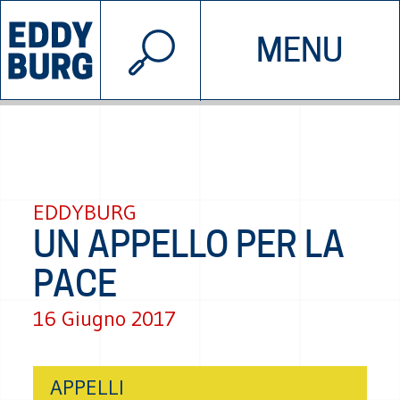
© 2026 EDDYBURG
MENU
INIZIATIVE
CHI SIAMO
SOSTIENICI
CONTATTACI
EDDYBURG
UN APPELLO PER LA
PACE
16 Giugno 2017
APPELLI