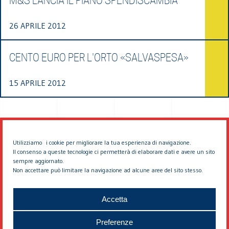
M&S LANCIA IL PIANO SPENDISCAMBIA
26 APRILE 2012
CENTO EURO PER L'ORTO «SALVASPESA»
15 APRILE 2012
Utilizziamo i cookie per migliorare la tua esperienza di navigazione.
Il consenso a queste tecnologie ci permetterà di elaborare dati e avere un sito
sempre aggiornato.
Non accettare può limitare la navigazione ad alcune aree del sito stesso.
© 2026 EDDYBURG
Accetta
Preferenze