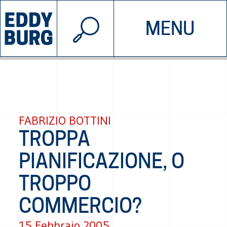
© 2026 EDDYBURG
MENU
INIZIATIVE
CHI SIAMO
SOSTIENICI
CONTATTACI
FABRIZIO BOTTINI
TROPPA
PIANIFICAZIONE, O
TROPPO
COMMERCIO?
15 Febbraio 2005