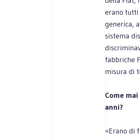
della Fiat,
erano tutt
generica, a
sistema dis
discriminav
fabbriche F
misura di t
Come mai g
anni?
«Erano di f