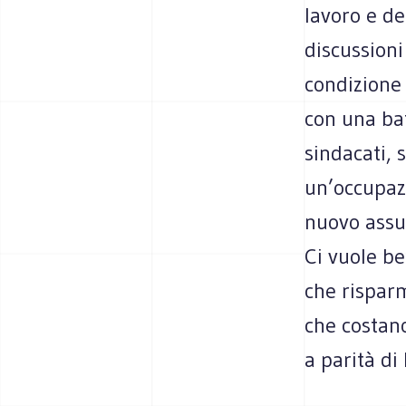
lavoro e de
discussioni
condizione 
con una bat
sindacati, 
un’occupaz
nuovo assun
Ci vuole b
che risparm
che costano
a parità di