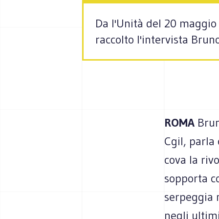
Da l'Unità del 20 maggio
raccolto l'intervista Brun
ROMA
Brun
Cgil, parla
cova la riv
sopporta co
serpeggia n
negli ultim