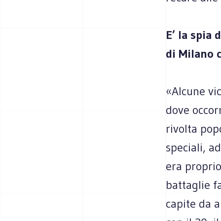
E’ la spia
di Milano c
«Alcune vic
dove occorr
rivolta pop
speciali, a
era proprio 
battaglie f
capite da a