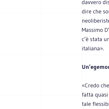
davvero dis
dire che so
neoliberist
Massimo D’
c’è stata u
italiana».
Un’egemoni
«Credo che 
fatta quasi
tale flessi