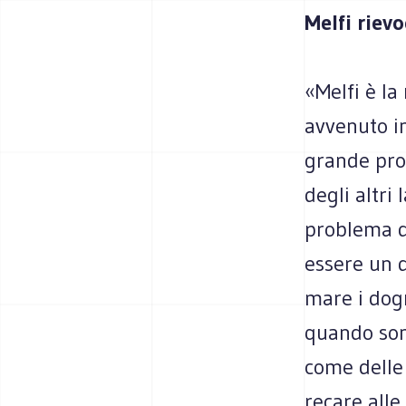
Melfi riev
«Melfi è la
avvenuto i
grande prob
degli altri 
problema d
essere un 
mare i dog
quando sono
come delle
recare alle