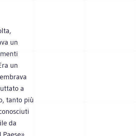
lta,
ava un
tamenti
 Era un
 sembrava
uttato a
, tanto più
conosciuti
ile da
l Paese».