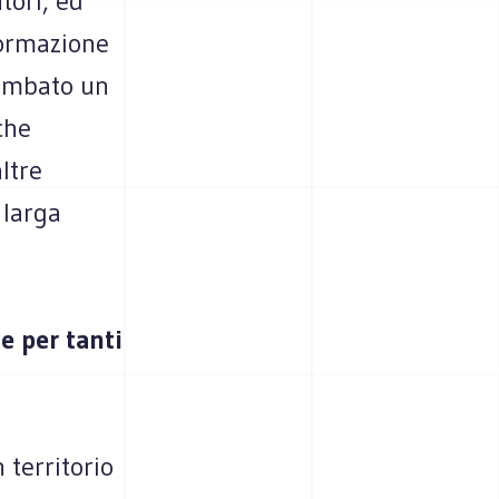
tori, ed
formazione
iombato un
che
altre
 larga
e per tanti
 territorio