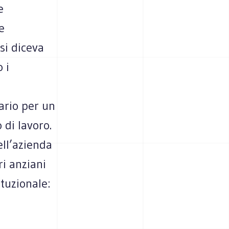
e
e
 si diceva
 i
ario per un
 di lavoro.
ell’azienda
ri anziani
ituzionale: