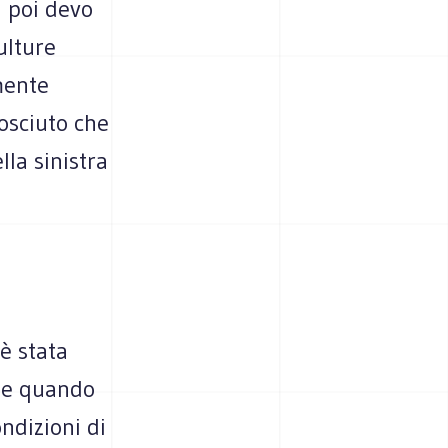
E poi devo
ulture
mente
osciuto che
la sinistra
 è stata
che quando
ndizioni di