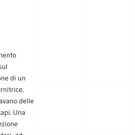
imento
sul
one di un
rnitrice.
eavano delle
capi. Una
rezione