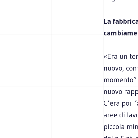
La fabbrica
cambiamen
«Era un te
nuovo, con
momento” de
nuovo rappo
C’era poi l
aree di lav
piccola min