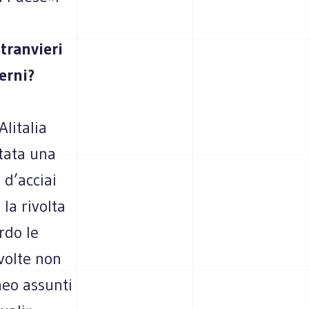
tranvieri
erni?
Alitalia
stata una
 d’acciai
 la rivolta
rdo le
 volte non
neo assunti