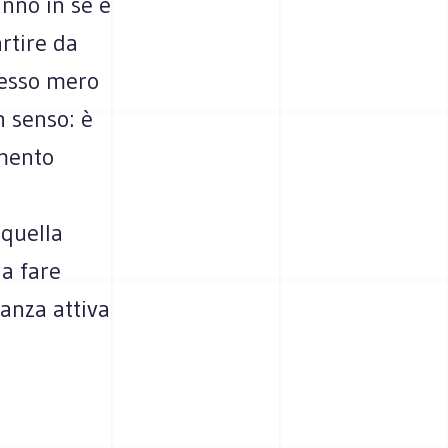
anno in sé e
artire da
spesso mero
n senso: è
imento
 quella
 a fare
nanza attiva