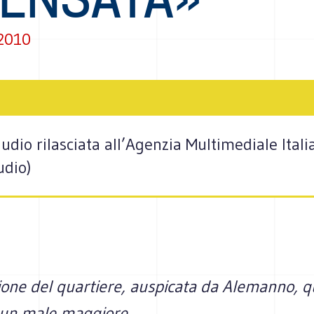
2010
 audio rilasciata all’Agenzia Multimediale Ital
udio)
ione del quartiere, auspicata da Alemanno, q
 un male maggiore