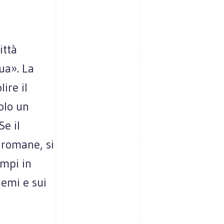
ittà
ua». La
ire il
olo un
Se il
e romane, si
empi in
lemi e sui