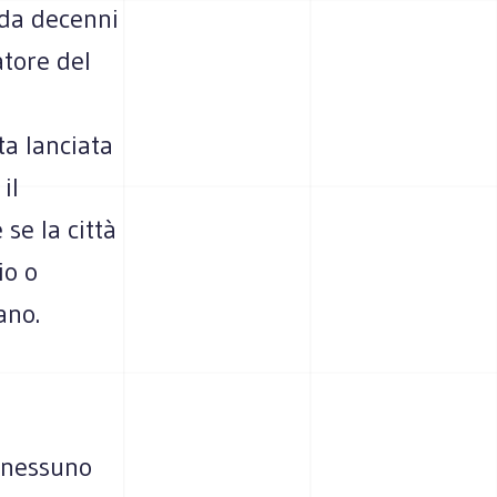
e da decenni
tore del
ta lanciata
il
se la città
io o
ano.
i nessuno