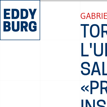
GABRIE
TO
L'
SA
«P
IN