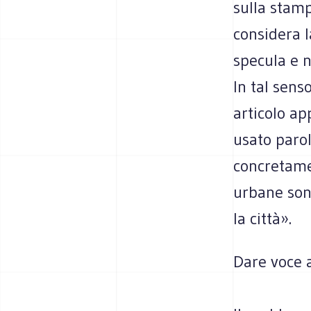
sulla stamp
considera la
specula e n
In tal sens
articolo ap
usato parol
concretamen
urbane son
la città».
Dare voce 