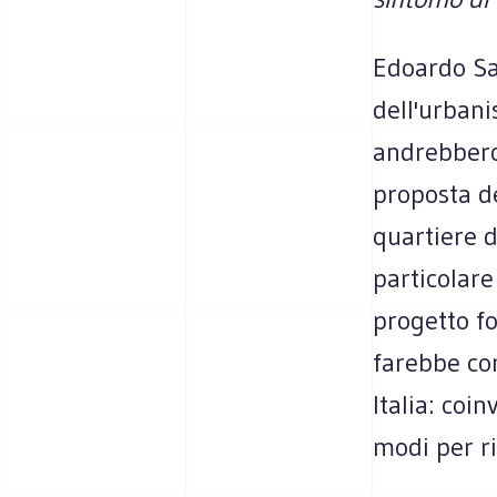
Edoardo Sal
dell'urbani
andrebbero
proposta d
quartiere d
particolare
progetto fo
farebbe come
Italia: coi
modi per ri