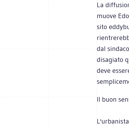
La diffusio
muove Edoa
sito eddybu
rientrerebb
dal sindaco
disagiato q
deve esser
sempliceme
Il buon sen
L'urbanista