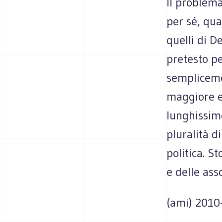
Il problema
per sé, qua
quelli di D
pretesto pe
sempliceme
maggiore e 
lunghissimo
pluralità d
politica. S
e delle asso
(ami) 2010