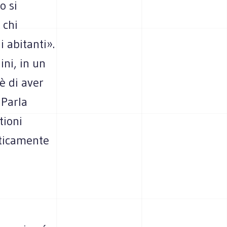
o si
 chi
 abitanti».
ni, in un
 è di aver
 Parla
tioni
aticamente