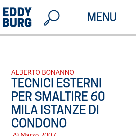
© 2026 EDDYBURG
MENU
INIZIATIVE
CHI SIAMO
SOSTIENICI
CONTATTACI
ALBERTO BONANNO
TECNICI ESTERNI
PER SMALTIRE 60
MILA ISTANZE DI
CONDONO
29 Marzo 2007