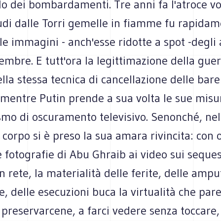
lo dei bombardamenti. Tre anni fa l'atroce vo
udi dalle Torri gemelle in fiamme fu rapida
le immagini - anch'esse ridotte a spot -degli 
tembre. E tutt'ora la legittimazione della gue
ella stessa tecnica di cancellazione delle bare
 mentre Putin prende a sua volta le sue misu
smo di oscuramento televisivo. Senonché, nel
l corpo si è preso la sua amara rivincita: con
le fotografie di Abu Ghraib ai video sui seques
n rete, la materialità delle ferite, delle ampu
ie, delle esecuzioni buca la virtualità che par
preservarcene, a farci vedere senza toccare, 