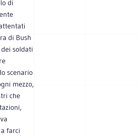
lo di
mente
attentati
rra di Bush
 dei soldati
re
lo scenario
 ogni mezzo,
tri che
tazioni,
eva
a farci