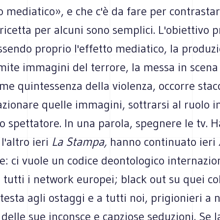
 mediatico», e che c'è da fare per contrastar
ricetta per alcuni sono semplici. L'obiettivo 
essendo proprio l'effetto mediatico, la produz
mite immagini del terrore, la messa in scena
me quintessenza della violenza, occorre stac
azionare quelle immagini, sottrarsi al ruolo 
o spettatore. In una parola, spegnere le tv. H
l'altro ieri
La Stampa,
hanno continuato ieri
te: ci vuole un codice deontologico internazio
 tutti i network europei; black out su quei col
testa agli ostaggi e a tutti noi, prigionieri a 
 delle sue inconsce e capziose seduzioni. Se l