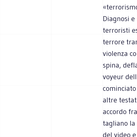
«terrorismo
Diagnosi e 
terroristi 
terrore tra
violenza co
spina, defl
voyeur dell
cominciato 
altre testa
accordo fra
tagliano la 
del video e