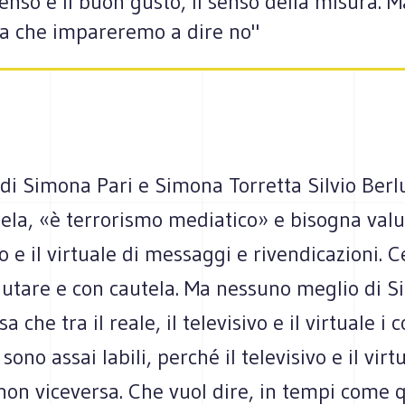
senso e il buon gusto, il senso della misura. 
ia che impareremo a dire no"
 di Simona Pari e Simona Torretta Silvio Berl
ela, «è terrorismo mediatico» e bisogna valut
so e il virtuale di messaggi e rivendicazioni. C
utare e con cautela. Ma nessuno meglio di Si
a che tra il reale, il televisivo e il virtuale i 
sono assai labili, perché il televisivo e il vir
 non viceversa. Che vuol dire, in tempi come q