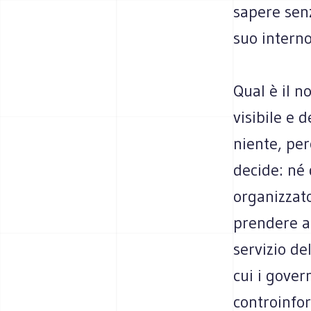
sapere senz
suo interno
Qual è il no
visibile e d
niente, per
decide: né 
organizzato
prendere at
servizio de
cui i gover
controinfor