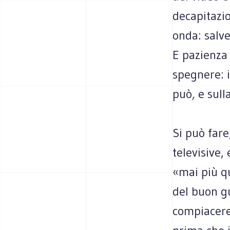
decapitazi
onda: salve
E pazienza 
spegnere: i
può, e sull
Si può fare
televisive,
«mai più qu
del buon g
compiacere.