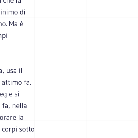
a che la
minimo di
no. Ma è
mpi
, usa il
 attimo fa.
egie si
fa, nella
orare la
 corpi sotto