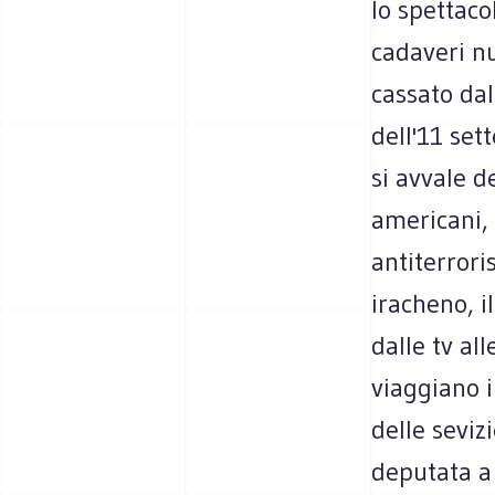
lo spettaco
cadaveri n
cassato dal
dell'11 set
si avvale d
americani,
antiterrori
iracheno, i
dalle tv al
viaggiano i
delle seviz
deputata a 