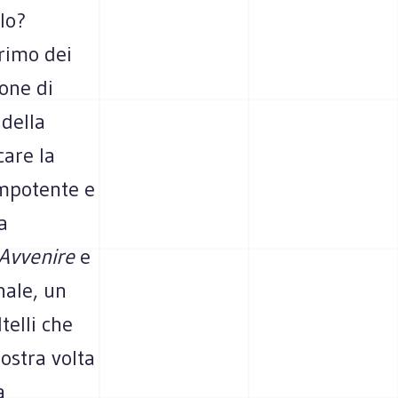
lo?
primo dei
ione di
 della
care la
impotente e
a
Avvenire
e
nale, un
telli che
nostra volta
a