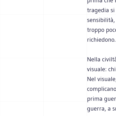
prima che i
tragedia si
sensibilità
troppo poco
richiedono.
Nella civilt
visuale: ch
Nel visuale,
complicano
prima guerr
guerra, a s