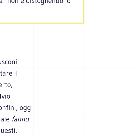
Ma "non è distogliendo lo
usconi
are il
erto,
lvio
confini, oggi
tuale
fanno
uesti,