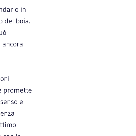
ndarlo in
 del boia.
può
e ancora
ioni
che promette
 senso e
senza
attimo