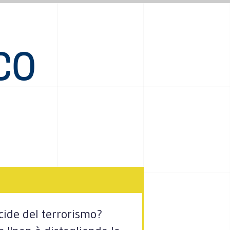
CO
cide del terrorismo?