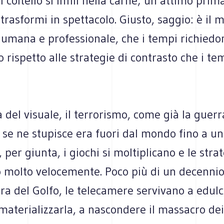
l coltello si infili nella carne; un attimo prim
 trasformi in spettacolo. Giusto, saggio: è il 
, umana e professionale, che i tempi richiedo
 rispetto alle strategie di contrasto che i te
à del visuale, il terrorismo, come già la guerra
i se ne stupisce era fuori dal mondo fino a un
 per giunta, i giochi si moltiplicano e le strat
 molto velocemente. Poco più di un decennio 
a del Golfo, le telecamere servivano a edulc
materializzarla, a nascondere il massacro dei