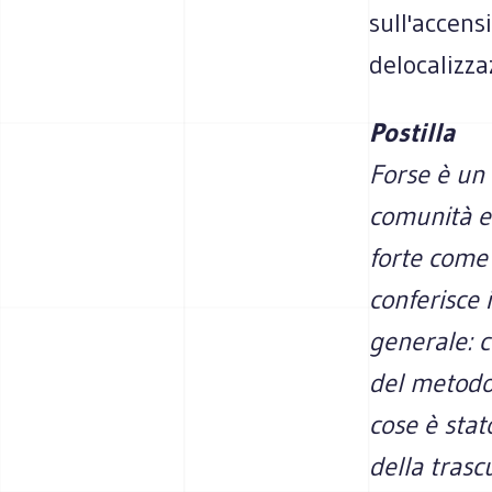
sull'accens
delocalizza
Postilla
Forse è un 
comunità e
forte come 
conferisce 
generale: c
del metodo
cose è stat
della trasc