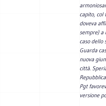
armoniosam
capito, col
doveva affi
sempre) a 
caso dello s
Guarda caso,
nuova giunt
città. Sper
Repubblica 
Pgt favorev
versione po