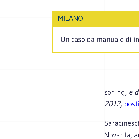
MILANO
Un caso da manuale di inc
zoning
, e d
2012,
posti
Saracinesch
Novanta, ar