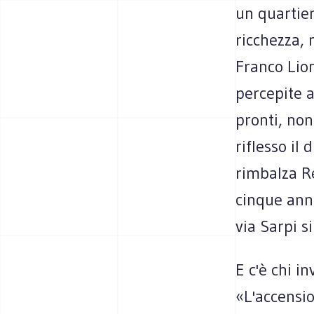
un quartie
ricchezza, 
Franco Lion
percepite 
pronti, non
riflesso il
rimbalza Re
cinque ann
via Sarpi si
E c'è chi i
«L'accensio