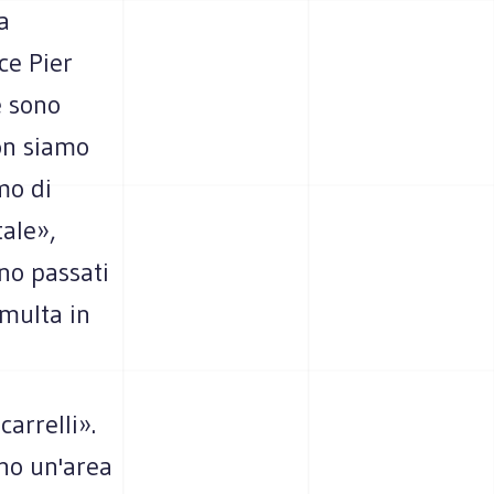
a
ce Pier
e sono
on siamo
mo di
tale»,
no passati
 multa in
carrelli».
 ho un'area