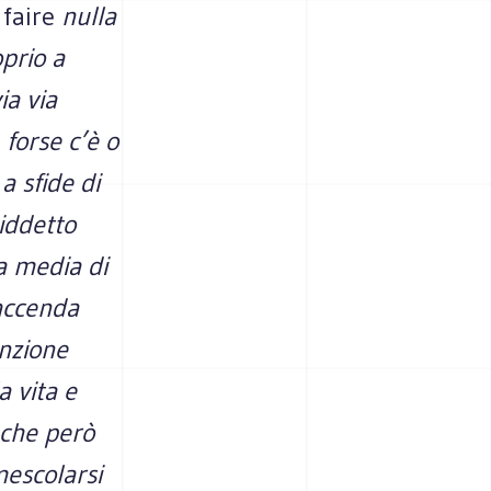
a
faire
nulla
prio a
ia via
 forse c’è o
a sfide di
iddetto
la media di
faccenda
enzione
a vita e
 che però
escolarsi