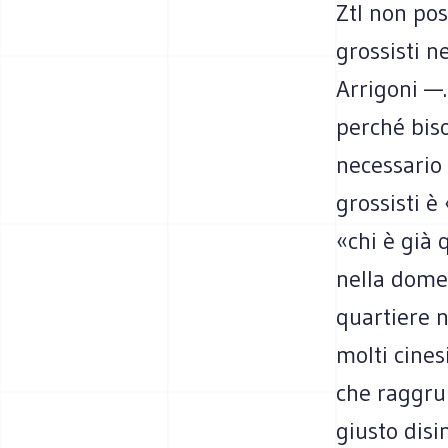
Ztl non pos
grossisti n
Arrigoni —.
perché bis
necessario i
grossisti è
«chi è già 
nella domen
quartiere 
molti cines
che raggru
giusto disi