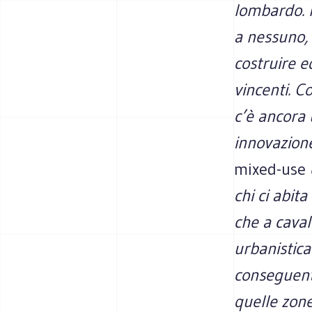
lombardo. I
a nessuno, 
costruire eq
vincenti. C
c’è ancora 
innovazione
mixed-use
chi ci abita
che a caval
urbanistica
conseguenti
quelle zon