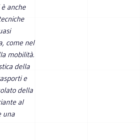
 è anche
tecniche
uasi
a, come nel
la mobilità.
stica della
asporti e
olato della
iante al
e una