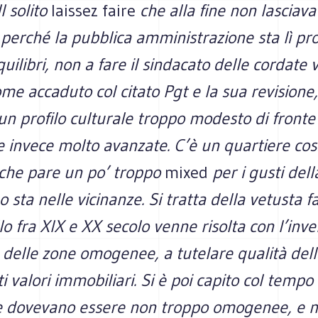
l solito
laissez faire
che alla fine non lasciav
perché la pubblica amministrazione sta lì pro
uilibri, non a fare il sindacato delle cordate v
ome accaduto col citato Pgt e la sua revisione,
un profilo culturale troppo modesto di fronte 
 invece molto avanzate. C’è un quartiere cos
che pare un po’ troppo
mixed
per i gusti del
 o sta nelle vicinanze. Si tratta della vetusta 
lo fra XIX e XX secolo venne risolta con l’inv
 delle zone omogenee, a tutelare qualità dell
 valori immobiliari. Si è poi capito col tempo
e dovevano essere non troppo omogenee, e m