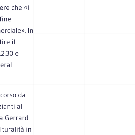
ere che «i
fine
rciale». In
ire il
12.30 e
erali
 corso da
ianti al
na Gerrard
lturalità in