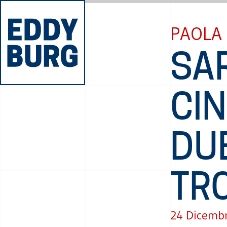
PAOLA
SAR
CIN
DU
TR
24 Dicemb