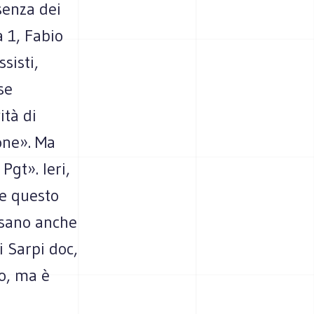
senza dei
a 1, Fabio
sisti,
se
ità di
ione». Ma
Pgt». Ieri,
he questo
nsano anche
i Sarpi doc,
o, ma è