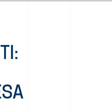
I
TI:
ESA