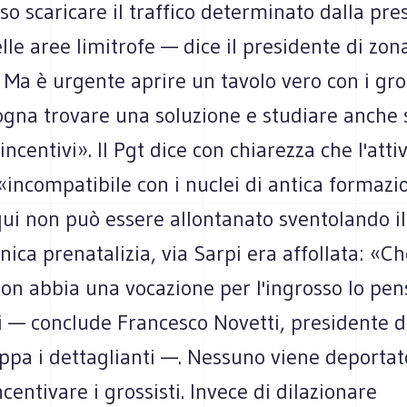
so scaricare il traffico determinato dalla pre
elle aree limitrofe — dice il presidente di zon
 Ma è urgente aprire un tavolo vero con i gros
ogna trovare una soluzione e studiare anche 
ncentivi». Il Pgt dice con chiarezza che l'attiv
 «incompatibile con i nuclei di antica formaz
qui non può essere allontanato sventolando il 
ica prenatalizia, via Sarpi era affollata: «C
non abbia una vocazione per l'ingrosso lo pe
i — conclude Francesco Novetti, presidente d
ppa i dettaglianti —. Nessuno viene deportat
ncentivare i grossisti. Invece di dilazionare