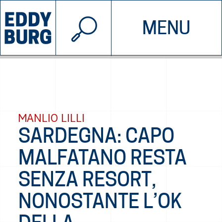
© 2026 EDDYBURG
MENU
INIZIATIVE
CHI SIAMO
SOSTIENICI
CONTATTACI
MANLIO LILLI
SARDEGNA: CAPO
MALFATANO RESTA
SENZA RESORT,
NONOSTANTE L’OK