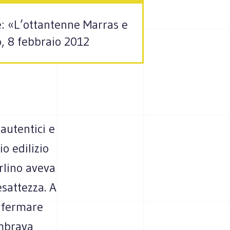
ce: «L’ottantenne Marras e
o, 8 febbraio 2012
 autentici e
o edilizio
rlino aveva
esattezza. A
a fermare
embrava