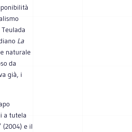
ponibilità
talismo
a Teulada
idiano
La
te naturale
oso da
a già, i
Capo
i a tutela
 (2004) e il