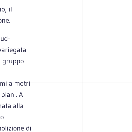
o, il
one.
sud-
 variegata
l gruppo
 mila metri
 piani. A
nata alla
to
olizione di