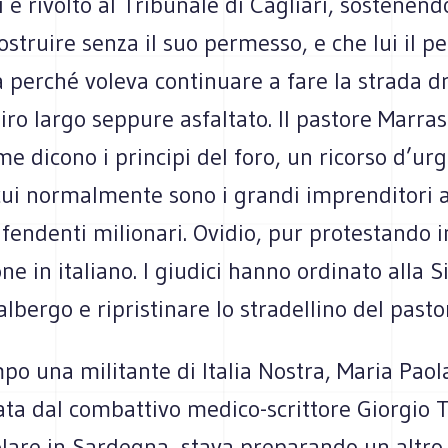
si è rivolto al Tribunale di Cagliari, sostenen
struire senza il suo permesso, e che lui il 
 perché voleva continuare a fare la strada dr
giro largo seppure asfaltato. Il pastore Marras
e dicono i principi del foro, un ricorso d’ur
 cui normalmente sono i grandi imprenditori 
fendenti milionari. Ovidio, pur protestando i
ne in italiano. I giudici hanno ordinato alla Si
albergo e ripristinare lo stradellino del pasto
po una militante di Italia Nostra, Maria Paol
ata dal combattivo medico-scrittore Giorgio 
lare in Sardegna, stava preparando un altro 