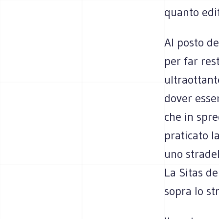
quanto edif
Al posto d
per far res
ultraottant
dover esser
che in spre
praticato l
uno stradel
La Sitas de
sopra lo st