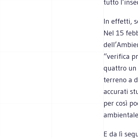
tutto l’ins
In effetti,
Nel 15 febb
dell’Ambie
“verifica p
quattro un 
terreno a d
accurati st
per così po
ambientale”
E da lì seg