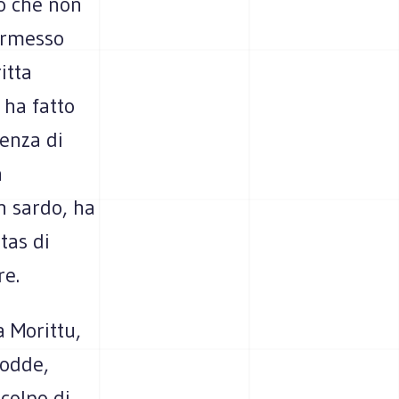
do che non
permesso
itta
 ha fatto
genza di
a
n sardo, ha
tas di
re.
a Morittu,
Todde,
colpo di