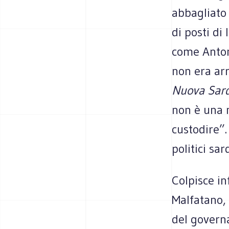
abbagliato 
di posti di
come Antoni
non era arr
Nuova Sar
non è una 
custodire”.
politici sa
Colpisce in
Malfatano, 
del governa