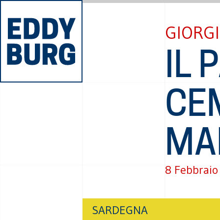
GIORGI
IL 
CE
MA
8 Febbraio
SARDEGNA