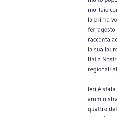
mortaio co
la prima vo
ferragosto 
racconta ad
la sua laur
Italia Nost
regionali a
Ieri è stat
amministra
quattro del