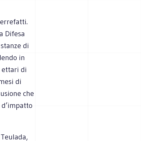
errefatti.
la Difesa
istanze di
dendo in
ettari di
mesi di
clusione che
e d’impatto
 Teulada,