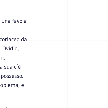
 una favola
 coriaceo da
. Ovidio,
pre
a sua c’è
mpossesso.
roblema, e