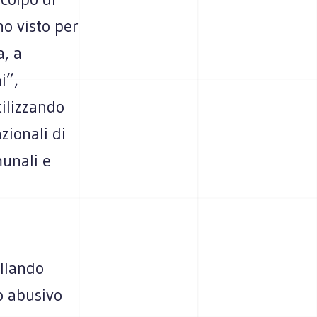
o visto per
a, a
i”,
tilizzando
zionali di
munali e
ullando
o abusivo