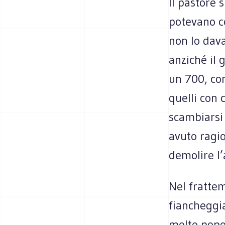
Il pastore 
potevano co
non lo dava
anziché il 
un 700, com
quelli con
scambiarsi 
avuto ragio
demolire l’
Nel frattem
fiancheggi
molto popo