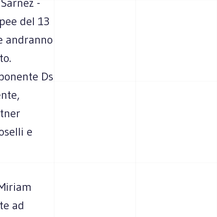
 Sarnez -
pee del 13
ve andranno
to.
mponente Ds
ente,
rtner
selli e
 Miriam
te ad