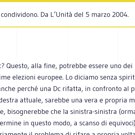
i condividono. Da L’Unità del 5 marzo 2004.
c? Questo, alla fine, potrebbe essere uno dei r
ime elezioni europee. Lo diciamo senza spiri
anche perché una Dc rifatta, in confronto al
-destra attuale, sarebbe una vera e propria 
se, bisognerebbe che la sinistra-sinistra (orm
 termine in questo modo, a scanso di equivoci)
iamente il problema di rifare a propria volta