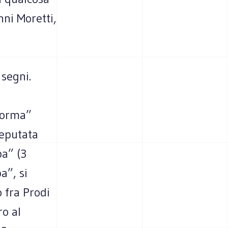
ni Moretti,
 segni.
iforma”
deputata
pa” (3
a”, si
o fra Prodi
ro al