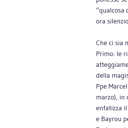
“qualcosa d
ora silenzio
Che ci sia 
Primo: le r
atteggiamen
della magis
Ppe Marcell
marzo), in 
enfatizza i
e Bayrou pe