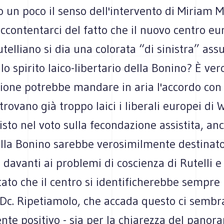
un poco il senso dell'intervento di Miriam M
ccontentarci del fatto che il nuovo centro e
telliano si dia una colorata “di sinistra” as
e lo spirito laico-libertario della Bonino? È ve
zione potrebbe mandare in aria l'accordo con
 trovano già troppo laici i liberali europei di
isto nel voto sulla fecondazione assistita, anc
ella Bonino sarebbe verosimilmente destinat
davanti ai problemi di coscienza di Rutelli e 
ltato che il centro si identificherebbe sempre
Dc. Ripetiamolo, che accada questo ci sembr
te positivo - sia per la chiarezza del panor