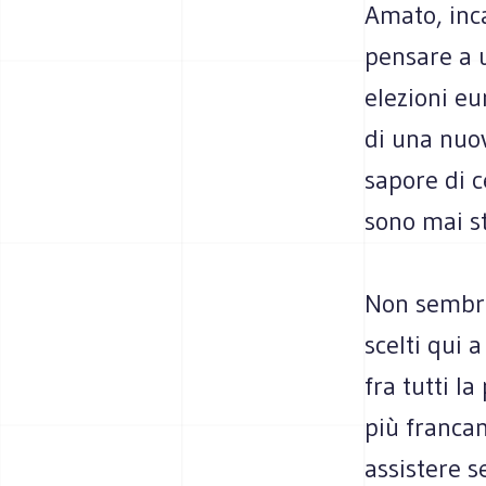
Amato, inca
pensare a 
elezioni eu
di una nuov
sapore di ce
sono mai st
Non sembra
scelti qui 
fra tutti l
più francam
assistere s