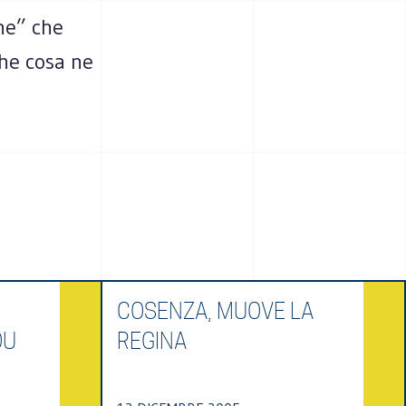
one” che
che cosa ne
COSENZA, MUOVE LA
OU
REGINA