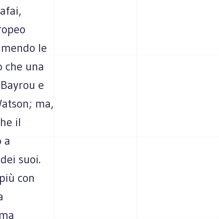
afai,
uropeo
sumendo le
ro che una
 Bayrou e
 Watson; ma,
he il
o a
dei suoi.
 più con
a
ama