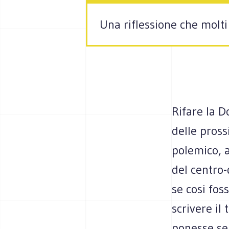
Una riflessione che molt
Rifare la D
delle pross
polemico, 
del centro
se cosi fos
scrivere il
ponesse ser