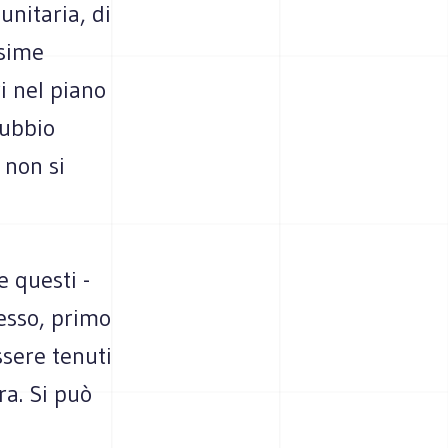
unitaria, di
ssime
i nel piano
dubbio
 non si
 questi -
pesso, primo
ssere tenuti
ra. Si può