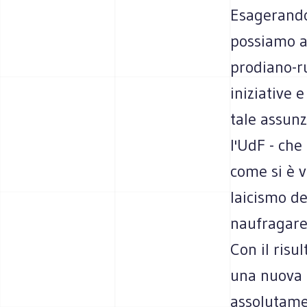
Esagerando 
possiamo a
prodiano-ru
iniziative 
tale assun
l'UdF - che
come si è v
laicismo d
naufragare 
Con il risu
una nuova 
assolutamen