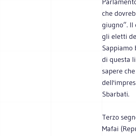
Parlamento
che dovreb
giugno”. I
gli eletti 
Sappiamo b
di questa l
sapere che 
dell'impres
Sbarbati.
Terzo segno
Mafai (Rep