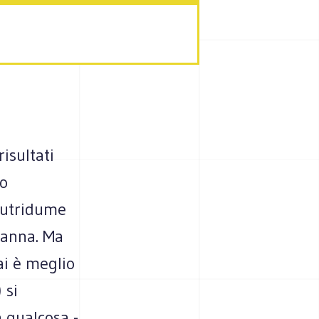
isultati
to
 putridume
manna. Ma
ai è meglio
 si
 qualcosa -