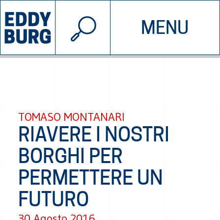
© 2026 EDDYBURG
MENU
INIZIATIVE
CHI SIAMO
SOSTIENICI
CONTATTACI
TOMASO MONTANARI
RIAVERE I NOSTRI
BORGHI PER
PERMETTERE UN
FUTURO
30 Agosto 2016