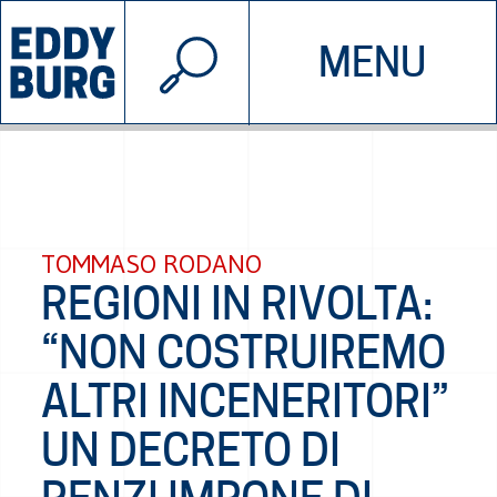
© 2026 EDDYBURG
MENU
INIZIATIVE
CHI SIAMO
SOSTIENICI
CONTATTACI
TOMMASO RODANO
REGIONI IN RIVOLTA:
“NON COSTRUIREMO
ALTRI INCENERITORI”
UN DECRETO DI