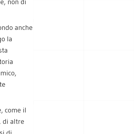
re, non di
mondo anche
go la
sta
toria
imico,
te
, come il
 di altre
i di