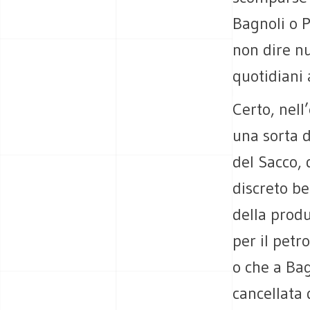
Bagnoli o P
non dire nu
quotidiani 
Certo, nell
una sorta di
del Sacco, 
discreto b
della prod
per il petr
o che a Bag
cancellata 