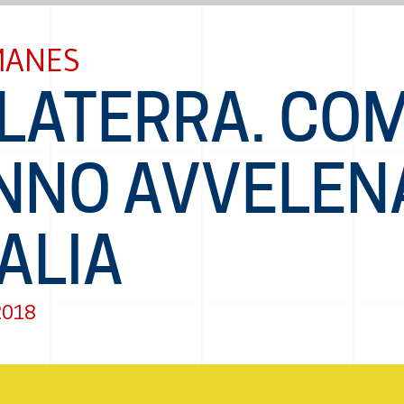
MANES
LATERRA. CO
NNO AVVELEN
TALIA
2018