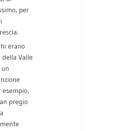
issimo, per
i
rescia.
ghi erano
 della Valle
o un
unzione
r esempio,
ran pregio
ta
lamente