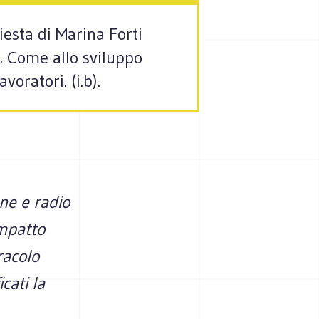
esta di Marina Forti
". Come allo sviluppo
voratori. (i.b).
ne e radio
impatto
racolo
cati la