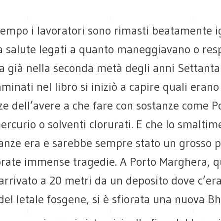
tempo i lavoratori sono rimasti beatamente i
la salute legati a quanto maneggiavano o res
a già nella seconda metà degli anni Settanta
aminati nel libro si iniziò a capire quali erano
e dell’avere a che fare con sostanze come P
ercurio o solventi clorurati. E che lo smaltim
tanze era e sarebbe sempre stato un grosso 
iorate immense tragedie. A Porto Marghera, 
arrivato a 20 metri da un deposito dove c’er
del letale fosgene, si è sfiorata una nuova Bh