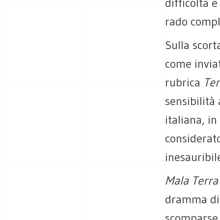
difficoltà 
rado compli
Sulla scort
come inviat
rubrica
Ter
sensibilità
italiana, i
considerato
inesauribile
Mala Terra
dramma di T
scomparse t