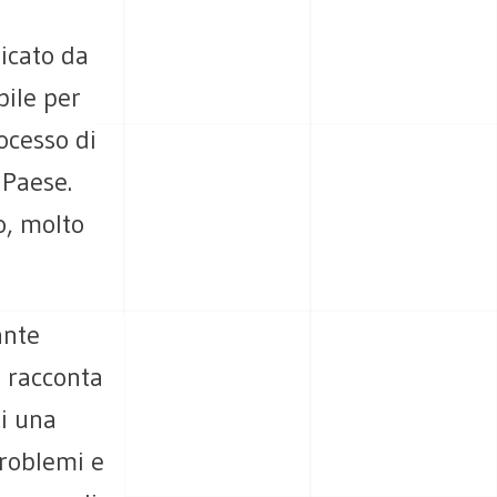
icato da
bile per
rocesso di
 Paese.
o, molto
ante
i racconta
di una
problemi e