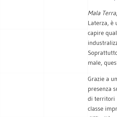
Mala Terra
Laterza, è 
capire qual
industraliz
Soprattutto
male, quest
Grazie a un
presenza su
di territor
classe imp