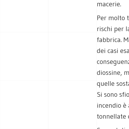
macerie.
Per molto 
rischi per 
fabbrica. M
dei casi es
conseguenz
diossine, m
quelle sos
Si sono sf
incendio è 
tonnellate 