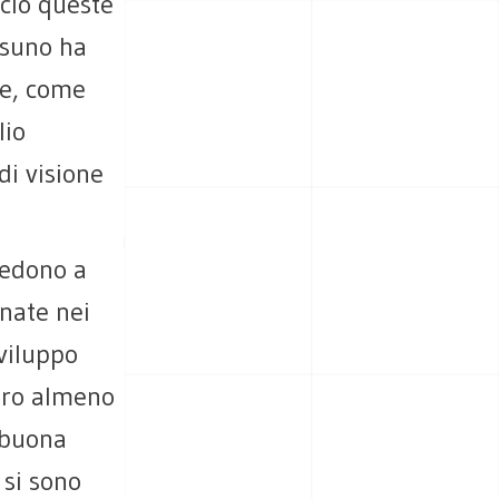
iclo queste
ssuno ha
ne, come
lio
di visione
iedono a
 nate nei
sviluppo
bero almeno
 buona
 si sono