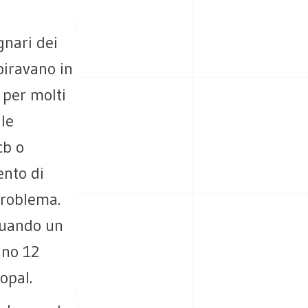
gnari dei
piravano in
 per molti
 le
cb o
ento di
problema.
quando un
ano 12
opal.