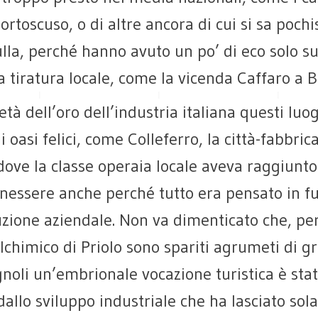
ortoscuso, o di altre ancora di cui si sa poch
lla, perché hanno avuto un po’ di eco solo su
a tiratura locale, come la vicenda Caffaro a B
’età dell’oro dell’industria italiana questi luo
 oasi felici, come Colleferro, la città-fabbrica
dove la classe operaia locale aveva raggiunt
enessere anche perché tutto era pensato in f
uzione aziendale. Non va dimenticato che, pe
olchimico di Priolo sono spariti agrumeti di g
noli un’embrionale vocazione turistica è sta
dallo sviluppo industriale che ha lasciato so