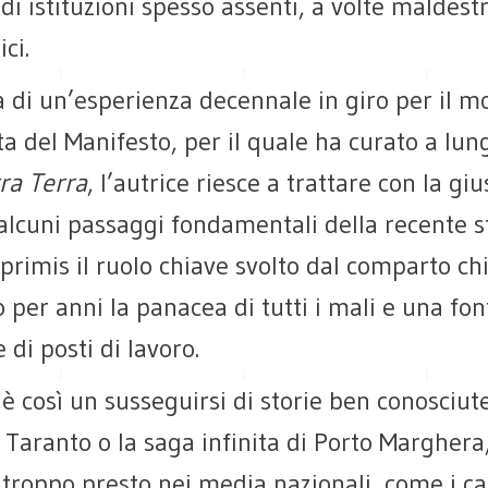
e di istituzioni spesso assenti, a volte maldest
ci.
a di un’esperienza decennale in giro per il 
a del Manifesto, per il quale ha curato a lun
ra Terra
, l’autrice riesce a trattare con la giu
 alcuni passaggi fondamentali della recente s
n primis il ruolo chiave svolto dal comparto ch
 per anni la panacea di tutti i mali e una fon
 di posti di lavoro.
è così un susseguirsi di storie ben conosciute
aranto o la saga infinita di Porto Marghera,
roppo presto nei media nazionali, come i cas