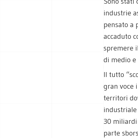
Sono stati 
industrie a
pensato a p
accaduto co
spremere il
di medio e
Il tutto “s
gran voce i
territori d
industriale
30 miliardi
parte sbor