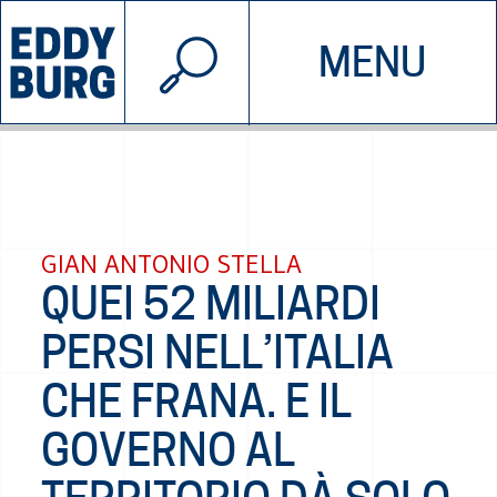
© 2026 EDDYBURG
MENU
INIZIATIVE
CHI SIAMO
SOSTIENICI
CONTATTACI
GIAN ANTONIO STELLA
QUEI 52 MILIARDI
PERSI NELL’ITALIA
CHE FRANA. E IL
GOVERNO AL