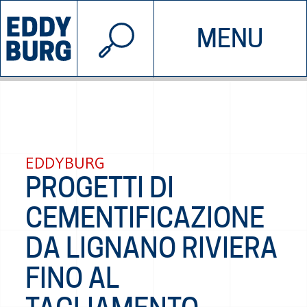
© 2026 EDDYBURG
MENU
INIZIATIVE
CHI SIAMO
SOSTIENICI
CONTATTACI
EDDYBURG
PROGETTI DI
CEMENTIFICAZIONE
DA LIGNANO RIVIERA
FINO AL