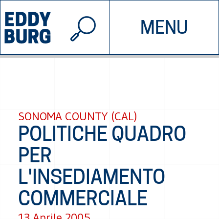
© 2026 EDDYBURG
MENU
INIZIATIVE
CHI SIAMO
SOSTIENICI
CONTATTACI
SONOMA COUNTY (CAL)
POLITICHE QUADRO
PER
L'INSEDIAMENTO
COMMERCIALE
13 Aprile 2005