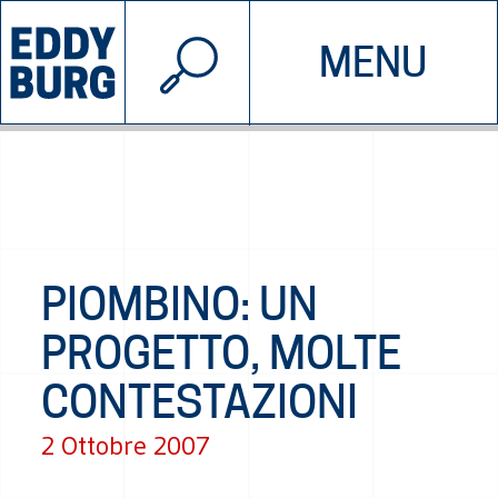
© 2026 EDDYBURG
MENU
INIZIATIVE
CHI SIAMO
SOSTIENICI
CONTATTACI
PIOMBINO: UN
PROGETTO, MOLTE
CONTESTAZIONI
2 Ottobre 2007