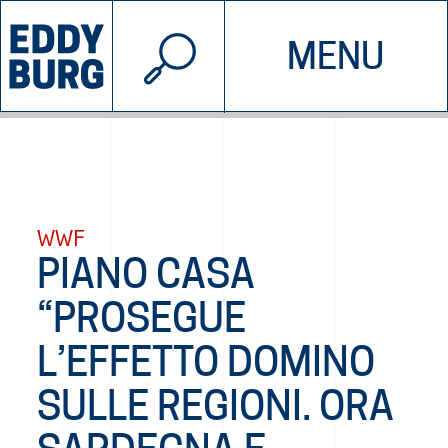
© 2026 EDDYBURG
MENU
INIZIATIVE
CHI SIAMO
SOSTIENICI
CONTATTACI
WWF
PIANO CASA
“PROSEGUE
L’EFFETTO DOMINO
SULLE REGIONI. ORA