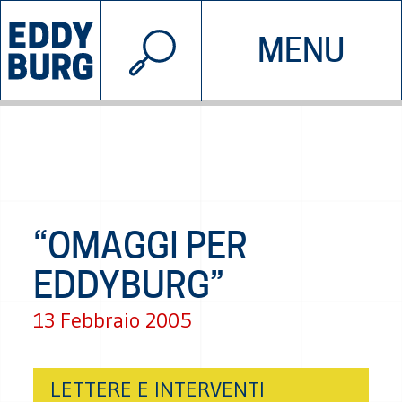
© 2026 EDDYBURG
MENU
INIZIATIVE
CHI SIAMO
SOSTIENICI
CONTATTACI
“OMAGGI PER
EDDYBURG”
13 Febbraio 2005
LETTERE E INTERVENTI