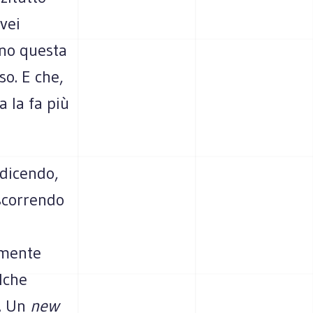
lvei
eno questa
so. E che,
a la fa più
 dicendo,
iscorrendo
amente
lche
o. Un
new