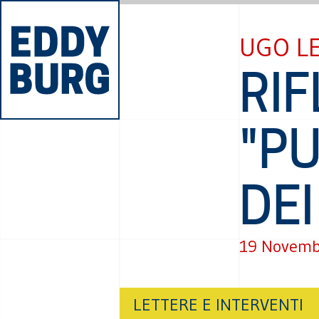
UGO L
RIF
"PU
DEI
19 Novemb
LETTERE E INTERVENTI