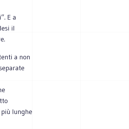
”. E a
esi il
e.
tenti a non
 separate
he
tto
 più lunghe