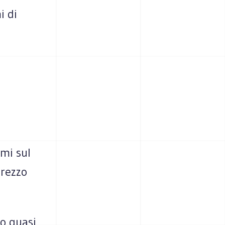
i di
umi sul
prezzo
to quasi