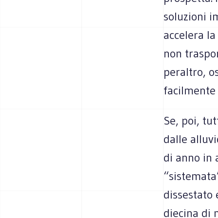
soluzioni i
accelera la
non traspor
peraltro, o
facilmente 
Se, poi, t
dalle alluv
di anno in
“sistemata”
dissestato 
diecina di 