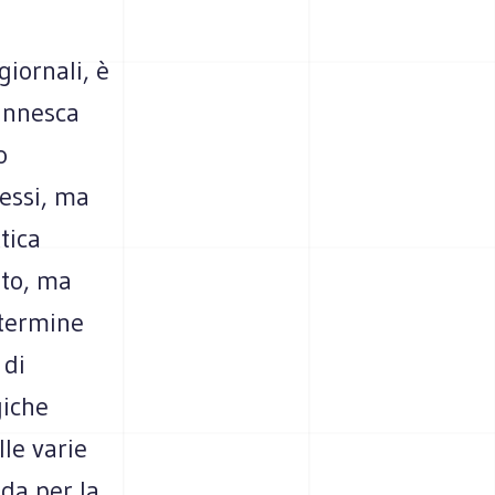
giornali, è
 innesca
o
lessi, ma
tica
ato, ma
 termine
 di
giche
le varie
da per la