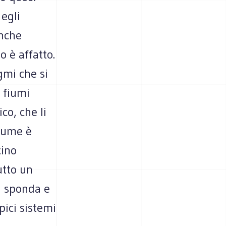
 egli
anche
o è affatto.
gmi che si
i fiumi
co, che li
fiume è
cino
utto un
di sponda e
pici sistemi