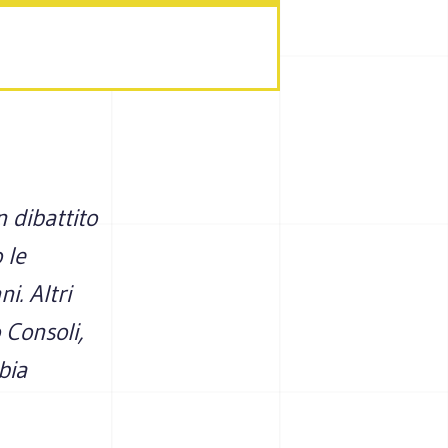
 dibattito
 le
i. Altri
 Consoli,
bia