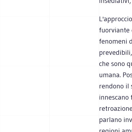
insediativi,
L'approccio
fuorviante
fenomeni di
prevedibili
che sono qu
umana. Pos
rendono il 
innescano 
retroazione
parlano inv
regioni am