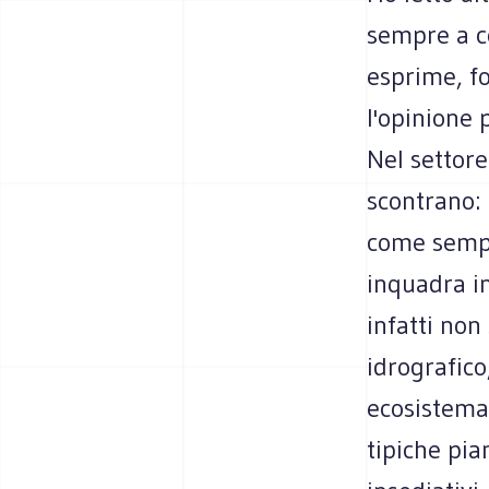
sempre a co
esprime, f
l'opinione 
Nel settore
scontrano: 
come sempli
inquadra in
infatti non
idrografico
ecosistema,
tipiche pia