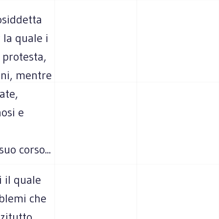
osiddetta
 la quale i
 protesta,
nni, mentre
ate,
nosi e
suo corso...
 il quale
oblemi che
zitutto