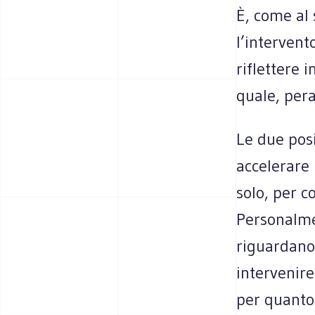
È, come al 
l’intervent
riflettere 
quale, pera
Le due posi
accelerare
solo, per c
Personalme
riguardano 
intervenire
per quanto 