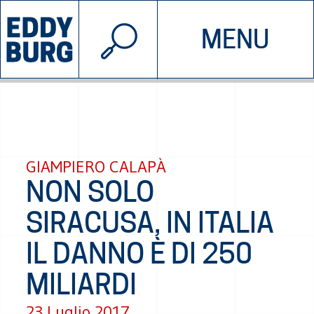
© 2026 EDDYBURG
MENU
INIZIATIVE
CHI SIAMO
SOSTIENICI
CONTATTACI
GIAMPIERO CALAPÀ
NON SOLO
SIRACUSA, IN ITALIA
IL DANNO È DI 250
MILIARDI
23 Luglio 2017