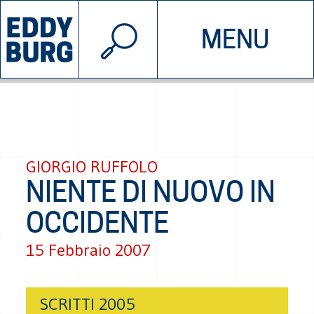
© 2026 EDDYBURG
MENU
INIZIATIVE
CHI SIAMO
SOSTIENICI
CONTATTACI
GIORGIO RUFFOLO
NIENTE DI NUOVO IN
OCCIDENTE
15 Febbraio 2007
SCRITTI 2005