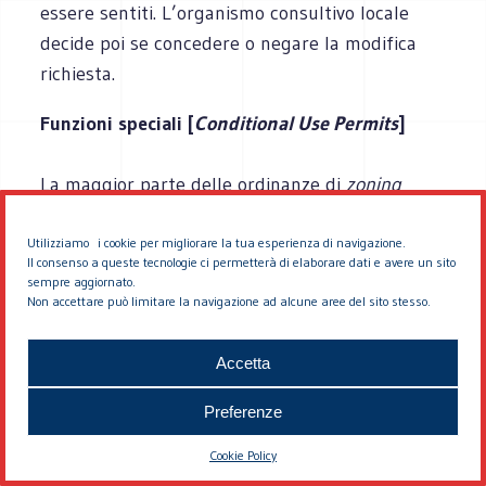
essere sentiti. L’organismo consultivo locale
decide poi se concedere o negare la modifica
richiesta.
Funzioni speciali [
Conditional Use Permits
]
La maggior parte delle ordinanze di
zoning
individuano alcune funzioni che non si adattano
esattamente alla zona, ma che possono essere
Utilizziamo i cookie per migliorare la tua esperienza di navigazione.
Il consenso a queste tecnologie ci permetterà di elaborare dati e avere un sito
consentite approvando una “funzione speciale”
sempre aggiornato.
Non accettare può limitare la navigazione ad alcune aree del sito stesso.
[
Conditional Use Permit
/CUP]. Queste possono
comprendere servizi urbani (come ospedali o
Accetta
scuole), edifici o spazi pubblici (caserme dei
pompieri o parchi), usi temporanei o di difficile
Preferenze
classificazione (l’albero per Natale, o un’officina
di riparazioni particolari), o usi del suolo con
Cookie Policy