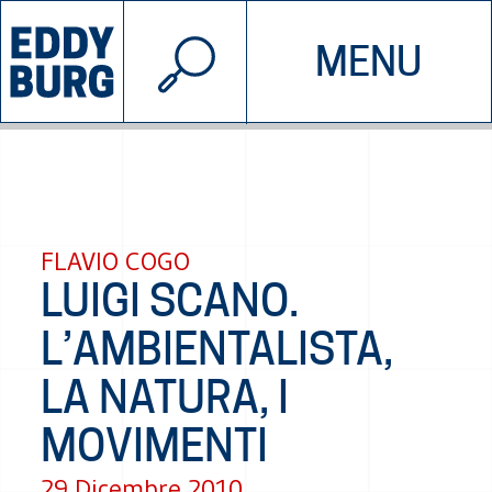
© 2026 EDDYBURG
MENU
INIZIATIVE
CHI SIAMO
SOSTIENICI
CONTATTACI
FLAVIO COGO
LUIGI SCANO.
L’AMBIENTALISTA,
LA NATURA, I
MOVIMENTI
29 Dicembre 2010