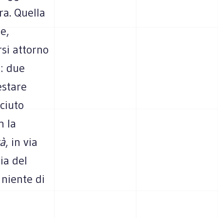
ra. Quella
e,
rsi attorno
r: due
estare
ciuto
n la
tà
, in via
ia del
 niente di