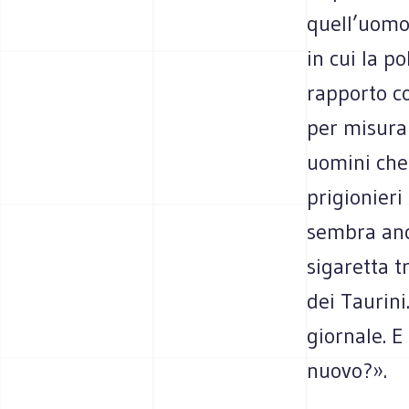
quell’uomo 
in cui la p
rapporto co
per misurar
uomini che 
prigionieri
sembra anc
sigaretta t
dei Taurini
giornale. E
nuovo?».