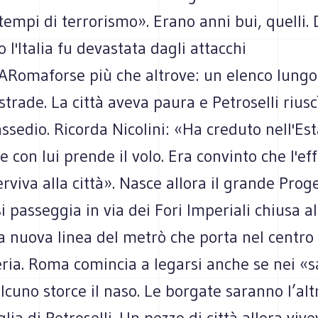
empi di terrorismo». Erano anni bui, quelli. 
o l'Italia fu devastata dagli attacchi
i.ARomaforse più che altrove: un elenco lungo
 strade. La città aveva paura e Petroselli riusc
ssedio. Ricorda Nicolini: «Ha creduto nell'Es
con lui prende il volo. Era convinto che l'ef
erviva alla città». Nasce allora il grande Proge
 passeggia in via dei Fori Imperiali chiusa al 
la nuova linea del metrò che porta nel centro i
eria. Roma comincia a legarsi anche se nei «sa
cuno storce il naso. Le borgate saranno l’alt
glia di Petroselli. Un pezzo di città allora viv