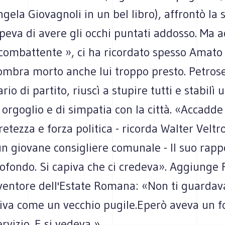
gela Giovagnoli in un bel libro), affrontò la 
Sapeva di avere gli occhi puntati addosso. Ma a
ombattente », ci ha ricordato spesso Amato M
mbra morto anche lui troppo presto. Petrosel
io di partito, riuscì a stupire tutti e stabilì 
 orgoglio e di simpatia con la città. «Accadd
etezza e forza politica - ricorda Walter Veltr
un giovane consigliere comunale - Il suo rapp
rofondo. Si capiva che ci credeva». Aggiunge
nventore dell'Estate Romana: «Non ti guardav
tiva come un vecchio pugile.Eperò aveva un f
ervizio. E si vedeva ».