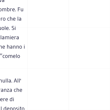
 ombre. Fu
ro che la
ole. Si
 lamiera
che hanno i
na”comelo
lla. All'
tranza che
rere di
al deposito