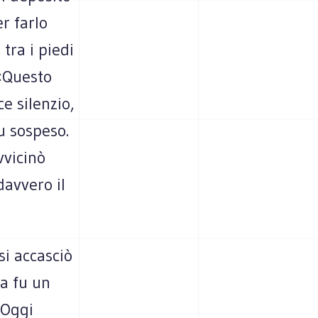
er farlo
tra i piedi
 «Questo
e silenzio,
fu sospeso.
vvicinò
davvero il
si accasciò
a fu un
 Oggi