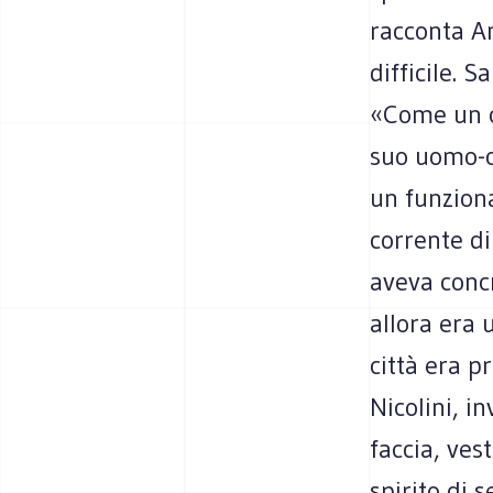
racconta An
difficile. 
«Come un c
suo uomo-o
un funzionar
corrente di
aveva concr
allora era 
città era p
Nicolini, i
faccia, ves
spirito di s