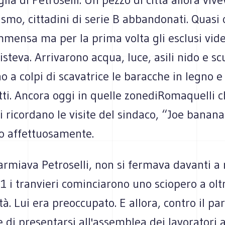
ismo, cittadini di serie B abbandonati. Quasi
mensa ma per la prima volta gli esclusi vide
isteva. Arrivarono acqua, luce, asili nido e scu
o a colpi di scavatrice le baracche in legno e
tti. Ancora oggi in quelle zonediRomaquelli 
gi ricordano le visite del sindaco, “Joe bana
 affettuosamente.
armiava Petroselli, non si fermava davanti a nu
'81 i tranvieri cominciarono uno sciopero a ol
ttà. Lui era preoccupato. E allora, contro il pa
se di presentarsi all'assemblea dei lavoratori 