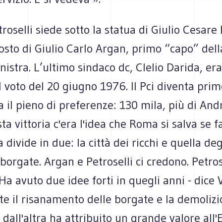
oselli siede sotto la statua di Giulio Cesare 
osto di Giulio Carlo Argan, primo “capo” del
inistra. L’ultimo sindaco dc, Clelio Darida, era
l voto del 20 giugno 1976. Il Pci diventa prim
fa il pieno di preferenze: 130 mila, più di Andr
ta vittoria c'era l'idea che Roma si salva se fa
divide in due: la città dei ricchi e quella degl
 borgate. Argan e Petroselli ci credono. Petros
Ha avuto due idee forti in quegli anni - dice V
e il risanamento delle borgate e la demolizi
 dall'altra ha attribuito un grande valore all'