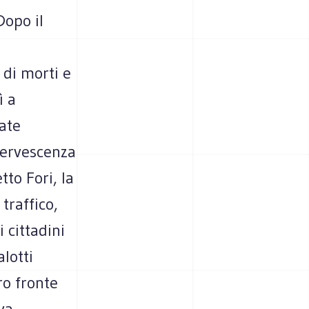
Dopo il
 di morti e
ì a
tate
fervescenza
tto Fori, la
traffico,
 cittadini
lotti
ro fronte
eva