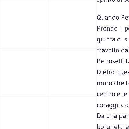
Quando Petr
Prende il p
giunta di s
travolto da
Petroselli 
Dietro ques
muro che la 
centro e le
coraggio. «
Da una part
borghetti e