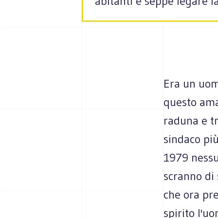
abitanti e seppe legare la
Era un uom
questo ama
raduna e tr
sindaco pi
1979 nessun
scranno di 
che ora pre
spirito l'u