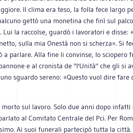
ggiore. Il clima era teso, la folla fece largo p
alcuno gettò una monetina che finì sul palco 
. Lui la raccolse, guardò i lavoratori e disse:
etto, sulla mia Onestà non si scherza». Si fec
ò a parlare. Alla fine li convinse, lo sciopero 
pannone e al cronista de "l'Unità" che gli si a
 uno sguardo sereno: «Questo vuol dire fare 
è morto sul lavoro. Solo due anni dopo infatti 
arlato al Comitato Centrale del Pci. Per Rom
simo. Ai suoi funerali partecipò tutta la città.