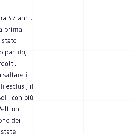
ha 47 anni.
la prima
 stato
o partito,
eotti.
 saltare il
i esclusi, il
elli con più
eltroni -
one dei
Estate