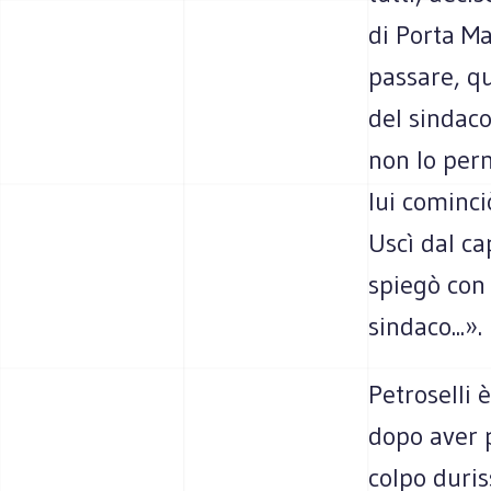
di Porta Ma
passare, qu
del sindaco
non lo perm
lui cominci
Uscì dal ca
spiegò con
sindaco...».
Petroselli 
dopo aver p
colpo duris