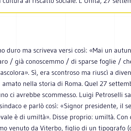
 cultura al riscatto sociale. L’Unità, 27 sett
o duro ma scriveva versi così: «Mai un aut
ro / già conoscemmo / di sparse foglie / che
ascolora». Sì, era scontroso ma riuscì a diven
ù amato nella storia di Roma. Quel 27 settem
o ci avrebbe scommesso. Luigi Petroselli sal
sindaco e parlò così: «Signor presidente, il 
vale è di umiltà». Disse proprio: umiltà. Con
omo venuto da Viterbo, figlio di un tipografo 