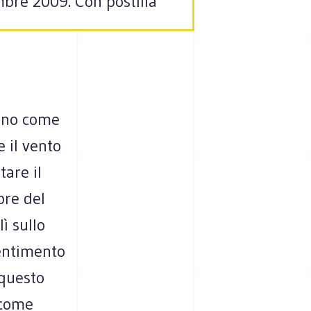
embre 2009. Con postilla
unno come
 il vento
tare il
bre del
ì sullo
sentimento
 questo
(come