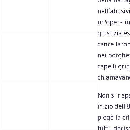
nell’abusiv
un'opera im
giustizia es
cancellaron
nei borghe
capelli gri
chiamavano
Non si risp
inizio dell
piegò la ci
tutti, deci