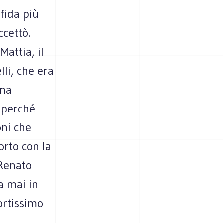
sfida più
ccettò.
attia, il
li, che era
una
e perché
oni che
orto con la
 Renato
a mai in
ortissimo