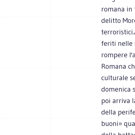
romana in t
delitto Mor
terroristic
feriti nelle
rompere l'a
Romana che 
culturale s
domenica si
poi arriva 
della perif
buoni» qual
della batta