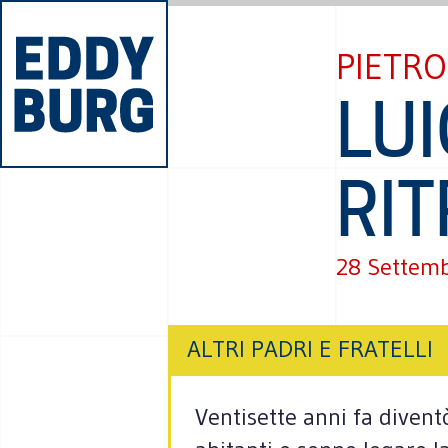
PIETR
LUI
RI
28 Settem
ALTRI PADRI E FRATELLI
Ventisette anni fa divent