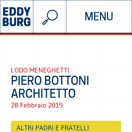
© 2026 EDDYBURG
MENU
INIZIATIVE
CHI SIAMO
SOSTIENICI
CONTATTACI
LODO MENEGHETTI
PIERO BOTTONI
ARCHITETTO
28 Febbraio 2019
ALTRI PADRI E FRATELLI