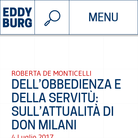
© 2026 EDDYBURG
MENU
INIZIATIVE
CHI SIAMO
SOSTIENICI
CONTATTACI
ROBERTA DE MONTICELLI
DELL’OBBEDIENZA E
DELLA SERVITÙ:
SULL’ATTUALITÀ DI
DON MILANI
4 Luglio 2017