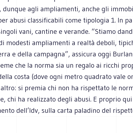
, dunque agli ampliamenti, anche gli immobi
er abusi classificabili come tipologia 1. In p
 singoli vani, cantine e verande. “Stiamo dand
 di modesti ampliamenti a realtà deboli, tipic
erra e della campagna”, assicura oggi Burlan
teme che la norma sia un regalo ai ricchi pro
della costa (dove ogni metro quadrato vale oro
 altro: si premia chi non ha rispettato le nor
e, chi ha realizzato degli abusi. E proprio qui
ento dell’Idv, sulla carta paladino del rispett