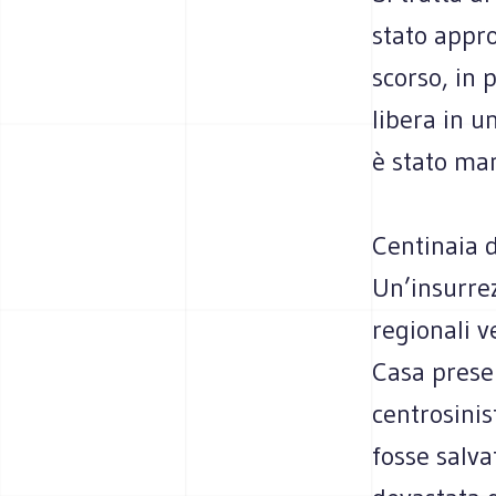
stato appro
scorso, in 
libera in u
è stato man
Centinaia d
Un’insurrez
regionali v
Casa prese
centrosinis
fosse salva