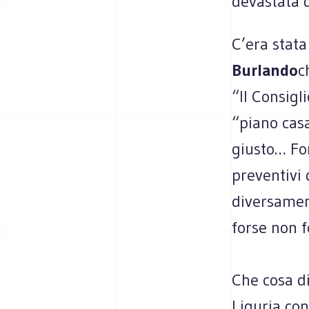
devastata d
C’era stata
Burlando
c
“Il Consigl
“piano cas
giusto… For
preventivi
diversament
forse non f
Che cosa di
Liguria con