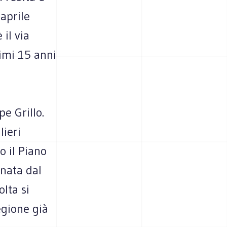
aprile
 il via
timi 15 anni
e Grillo.
lieri
o il Piano
nata dal
olta si
egione già