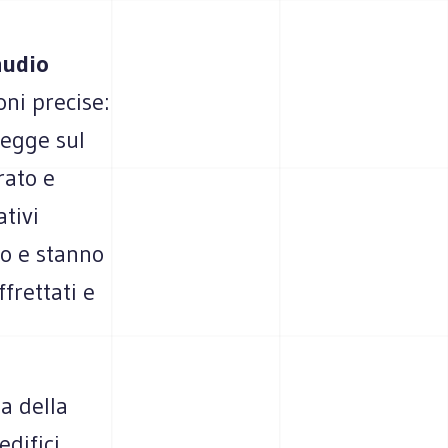
audio
oni precise:
legge sul
rato e
tivi
no e stanno
frettati e
a della
edifici