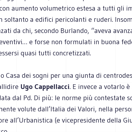
 con aumento volumetrico estesa a tutti gli i
soltanto a edifici pericolanti e ruderi. Inso
zati da chi, secondo Burlando, “aveva avanza
eventivi… e forse non formulati in buona fed
sersi quasi tutti concretizzati.
no Casa dei sogni per una giunta di centrode
llidire
Ugo Cappellacci
. E invece a votarlo è
ata dal Pd. Di più: le norme più contestate s
ente volute dall’Italia dei Valori, nella pers
ore all’Urbanistica (e vicepresidente della Gi
co.