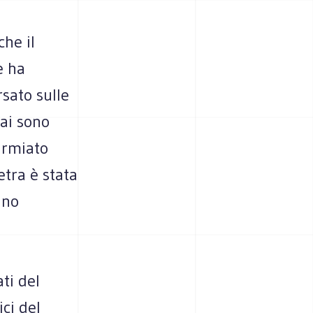
che il
e ha
rsato sulle
mai sono
armiato
etra è stata
ino
ti del
ci del