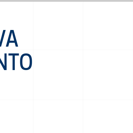
VA
NTO