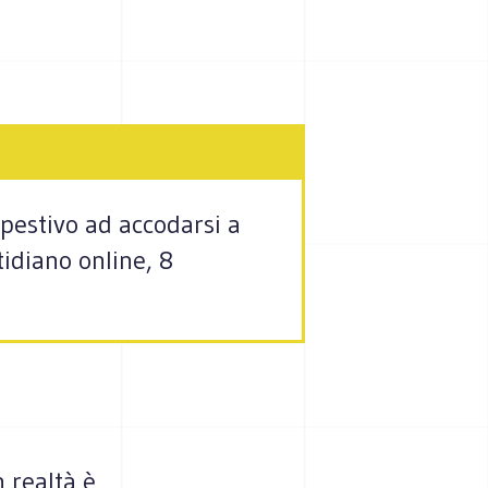
mpestivo ad accodarsi a
tidiano online, 8
n realtà è