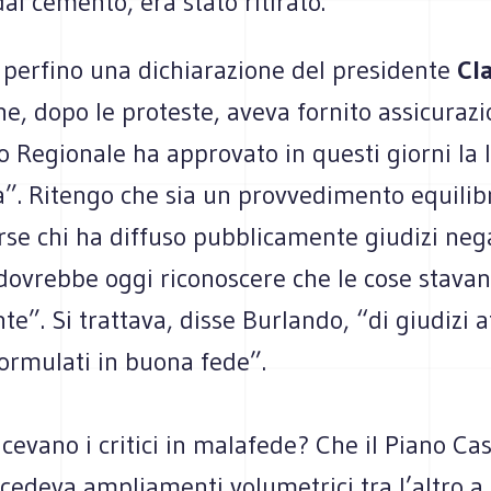
al cemento, era stato ritirato.
 perfino una dichiarazione del presidente
Cl
he, dopo le proteste, aveva fornito assicurazi
io Regionale ha approvato in questi giorni la 
a”. Ritengo che sia un provvedimento equilib
se chi ha diffuso pubblicamente giudizi nega
 dovrebbe oggi riconoscere che le cose stava
e”. Si trattava, disse Burlando, “di giudizi af
ormulati in buona fede”.
cevano i critici in malafede? Che il Piano Cas
cedeva ampliamenti volumetrici tra l’altro a 