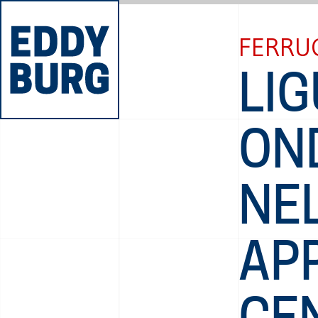
FERRU
LIG
ON
NE
AP
CE