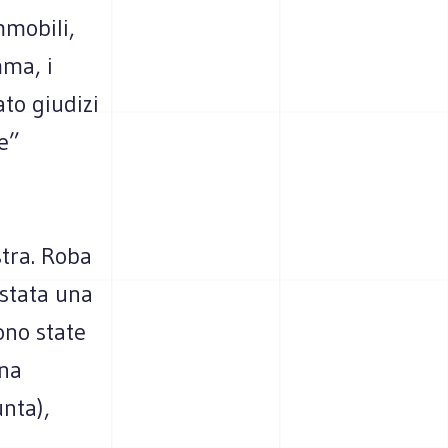
mmobili,
mma, i
to giudizi
e”
stra. Roba
 stata una
ono state
ona
unta),