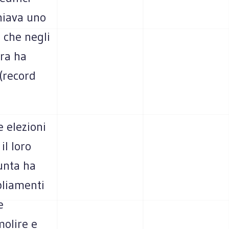
chiava uno
 che negli
tra ha
 (record
e elezioni
il loro
iunta ha
pliamenti
e
molire e