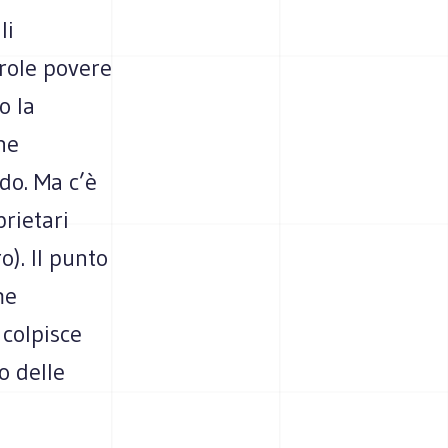
li
arole povere
o la
he
do. Ma c’è
prietari
). Il punto
me
 colpisce
o delle