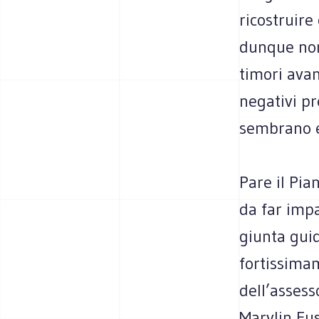
ricostruire
dunque non 
timori avan
negativi pr
sembrano es
Pare il Pia
da far impa
giunta guid
fortissimam
dell’assess
Marylin Fus