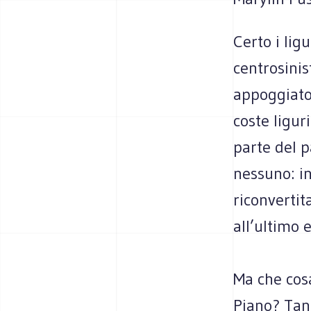
Certo i lig
centrosinis
appoggiato 
coste ligur
parte del 
nessuno: in
riconverti
all’ultimo 
Ma che cosa
Piano? Tan