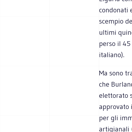
condonati e
scempio def
ultimi quin
perso il 45
italiano).
Ma sono tra
che Burland
elettorato 
approvato i
per gli imm
artigianali