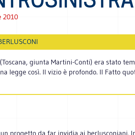
e 2010
 BERLUSCONI
a (Toscana, giunta Martini-Conti) era stato te
 legge così. Il vizio è profondo. Il Fatto quo
i un progetto da far invidia ai berlusconiani. I