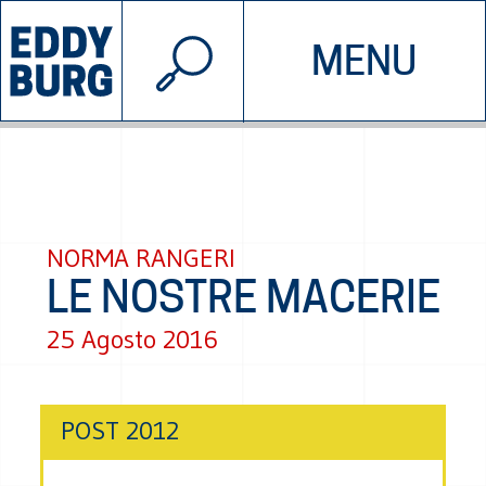
© 2026 EDDYBURG
MENU
INIZIATIVE
CHI SIAMO
SOSTIENICI
CONTATTACI
NORMA RANGERI
LE NOSTRE MACERIE
25 Agosto 2016
POST 2012