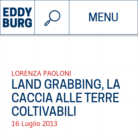
© 2026 EDDYBURG
MENU
INIZIATIVE
CHI SIAMO
SOSTIENICI
CONTATTACI
LORENZA PAOLONI
LAND GRABBING, LA
CACCIA ALLE TERRE
COLTIVABILI
16 Luglio 2013