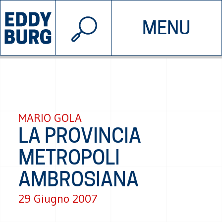
© 2026 EDDYBURG
MENU
INIZIATIVE
CHI SIAMO
SOSTIENICI
CONTATTACI
MARIO GOLA
LA PROVINCIA
METROPOLI
AMBROSIANA
29 Giugno 2007