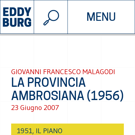
© 2026 EDDYBURG
MENU
INIZIATIVE
CHI SIAMO
SOSTIENICI
CONTATTACI
GIOVANNI FRANCESCO MALAGODI
LA PROVINCIA
AMBROSIANA (1956)
23 Giugno 2007
1951, IL PIANO