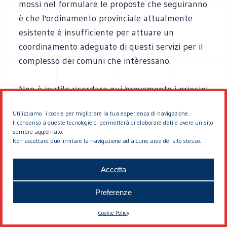
mossi nel formulare le proposte che seguiranno
è che l'ordinamento provinciale attualmente
esistente è insufficiente per attuare un
coordinamento adeguato di questi servizi per il
complesso dei comuni che intèressano.
Non è inutile ricordare qui brevemente i principi
della legislazione provinciale italiana. La
Utilizziamo i cookie per migliorare la tua esperienza di navigazione.
provincia appare oggi sotto un duplice aspetto:
Il consenso a queste tecnologie ci permetterà di elaborare dati e avere un sito
come circoscrizione amministrativa dello Stato e
sempre aggiornato.
Non accettare può limitare la navigazione ad alcune aree del sito stesso.
come ente autarchico territoriale. Sotto il primo
aspetto essa è più che altro sede di alcuni uffici
Accetta
governativi organi dell'amministrazione statale:
il Prefetto, il Vice Prefetto, il Consiglio di
Preferenze
Prefettura, la Giunta provinciale
Cookie Policy
Amministrativa.