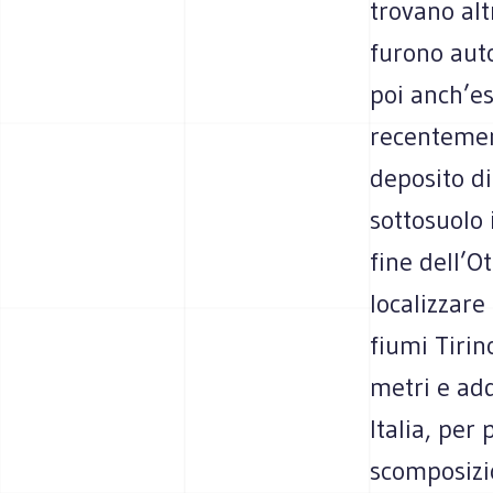
trovano alt
furono auto
poi anch’es
recentemen
deposito di
sottosuolo 
fine dell’O
localizzare
fiumi Tirin
metri e add
Italia, per
scomposizio