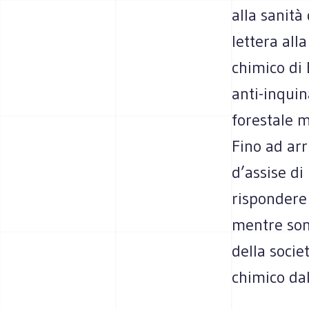
alla sanità
lettera all
chimico di 
anti-inqui
forestale m
Fino ad arr
d’assise di
rispondere
mentre sono
della socie
chimico da