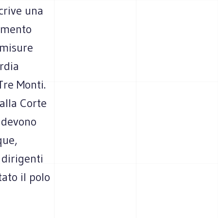
crive una
limento
e misure
rdia
Tre Monti.
 alla Corte
o devono
que,
 dirigenti
ato il polo