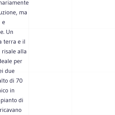
ginariamente
duzione, ma
 e
e. Un
 terra e il
risale alla
ideale per
ei due
alto di 70
ico in
mpianto di
 ricavano