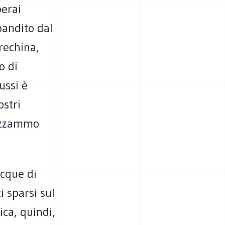
perai
bandito dal
rechina,
o di
ussi è
ostri
lizzammo
acque di
i sparsi sul
ica, quindi,