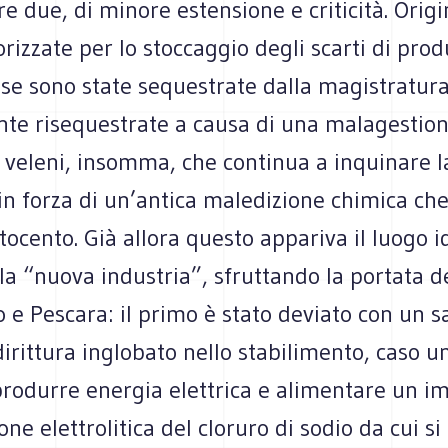
re due, di minore estensione e criticità. Ori
rizzate per lo stoccaggio degli scarti di pro
se sono state sequestrate dalla magistratura
te risequestrate a causa di una malagestion
 veleni, insomma, che continua a inquinare la
in forza di un’antica maledizione chimica che 
ttocento. Già allora questo appariva il luogo 
 la “nuova industria”, sfruttando la portata d
o e Pescara: il primo è stato deviato con un s
irittura inglobato nello stabilimento, caso un
 produrre energia elettrica e alimentare un i
ne elettrolitica del cloruro di sodio da cui si