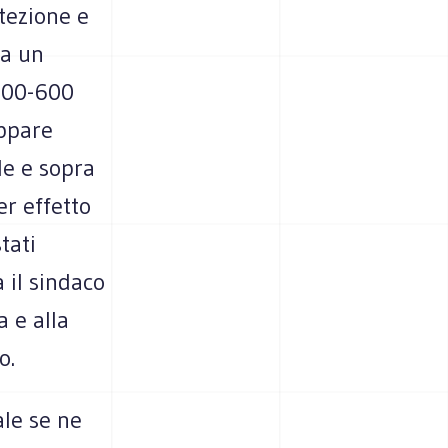
otezione e
ta un
 500-600
appare
le e sopra
er effetto
tati
 il sindaco
a e alla
o.
ale se ne