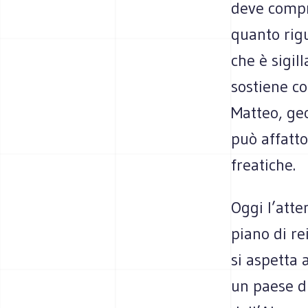
deve compre
quanto rigu
che è sigill
sostiene c
Matteo, geo
può affatto
freatiche.
Oggi l’atte
piano di re
si aspetta 
un paese di