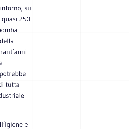
intorno, su
” quasi 250
a bomba
della
arant’anni
e
 potrebbe
i tutta
dustriale
l’Igiene e