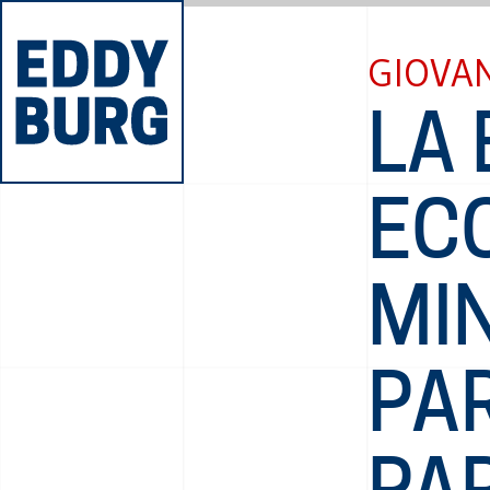
GIOVAN
LA
EC
MIN
PAR
PA