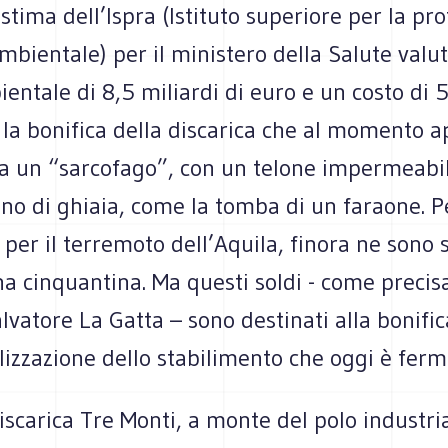
tima dell’Ispra (Istituto superiore per la pr
ambientale) per il ministero della Salute valu
entale di 8,5 miliardi di euro e un costo di
 la bonifica della discarica che al momento 
da un “sarcofago”, con un telone impermeabi
no di ghiaia, come la tomba di un faraone. P
 per il terremoto dell’Aquila, finora ne sono s
na cinquantina. Ma questi soldi - come precisa
alvatore La Gatta – sono destinati alla bonific
lizzazione dello stabilimento che oggi è ferm
discarica Tre Monti, a monte del polo industri