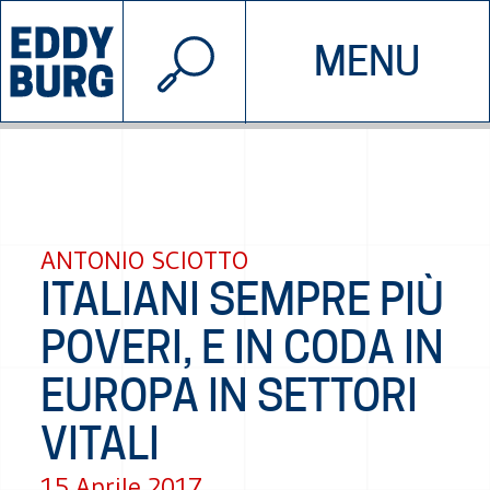
© 2026 EDDYBURG
MENU
INIZIATIVE
CHI SIAMO
SOSTIENICI
CONTATTACI
ANTONIO SCIOTTO
ITALIANI SEMPRE PIÙ
POVERI, E IN CODA IN
EUROPA IN SETTORI
VITALI
15 Aprile 2017