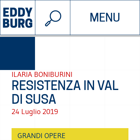
© 2026 EDDYBURG
MENU
INIZIATIVE
CHI SIAMO
SOSTIENICI
CONTATTACI
ILARIA BONIBURINI
RESISTENZA IN VAL
DI SUSA
24 Luglio 2019
GRANDI OPERE