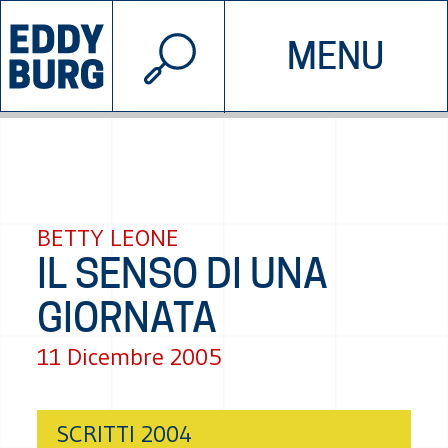
© 2026 EDDYBURG
MENU
INIZIATIVE
CHI SIAMO
SOSTIENICI
CONTATTACI
BETTY LEONE
IL SENSO DI UNA
GIORNATA
11 Dicembre 2005
SCRITTI 2004