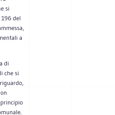
e si
, 196 del
è ammessa,
mentali a
a di
i che si
 riguardo,
Non
principio
comunale.