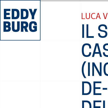
LUCA V
IL 
CA
(IN
DE-
DEL