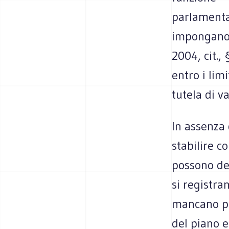
parlamentar
impongano a
2004, cit.,
entro i lim
tutela di va
In assenza 
stabilire c
possono des
si registra
mancano per
del piano e