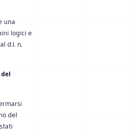
ce una
ini logici e
l d.l. n.
 del
fermarsi
no del
stati