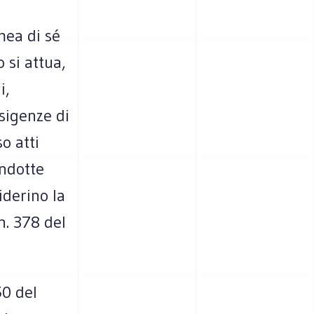
mea di sé
o si attua,
i,
esigenze di
o atti
ondotte
iderino la
n. 378 del
50 del