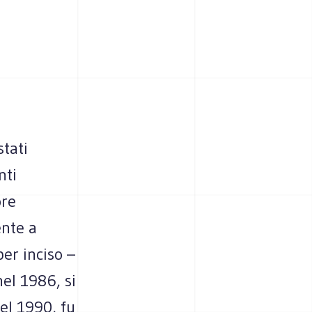
stati
nti
ore
ente a
er inciso –
nel 1986, si
el 1990, fu