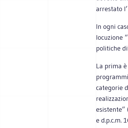
arrestato l
In ogni cas
locuzione “
politiche d
La prima è
programmi) 
categorie d
realizzazio
esistente” (
e d.p.c.m. 