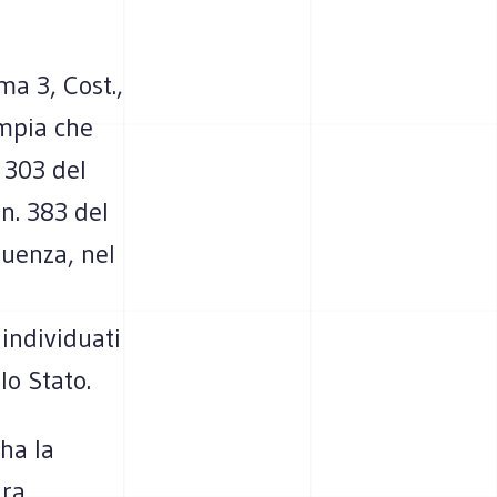
ma 3, Cost.,
ampia che
. 303 del
 n. 383 del
guenza, nel
 individuati
lo Stato.
ha la
ura