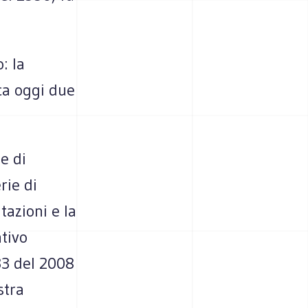
: la
ca oggi due
e di
rie di
tazioni e la
tivo
133 del 2008
stra