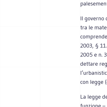
palesemente
Il governo 
tra le mate
comprende a
2003, § 11.1
2005 e n. 3
dettare reg
l’urbanisti
con legge (
La legge de
funzione – 