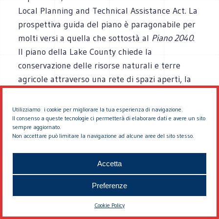
Local Planning and Technical Assistance Act. La
prospettiva guida del piano è paragonabile per
molti versi a quella che sottostà al
Piano 2040
.
Il piano della Lake County chiede la
conservazione delle risorse naturali e terre
agricole attraverso una rete di spazi aperti, la
rivitalizzazione dei centri esistenti, l’uso più
efficiente delle strutture disponibili,
Utilizziamo i cookie per migliorare la tua esperienza di navigazione.
Il consenso a queste tecnologie ci permetterà di elaborare dati e avere un sito
opportunità di residenza e mobilità che vadano
sempre aggiornato.
incontro alle necessità degli abitanti, più
Non accettare può limitare la navigazione ad alcune aree del sito stesso.
cooperazione tra i vari livelli di governo.
Accetta
Come il
Piano 2040
, quello della Lake Countyè
Preferenze
stato redatto attraverso un ampio processo
partecipativo, basato sulla divisione del
Cookie Policy
territorio di contea su 10
Cooperative Planning