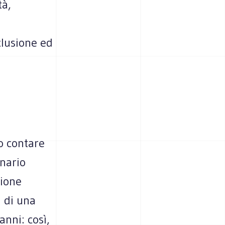
tà,
clusione ed
o contare
enario
zione
i di una
nni: così,