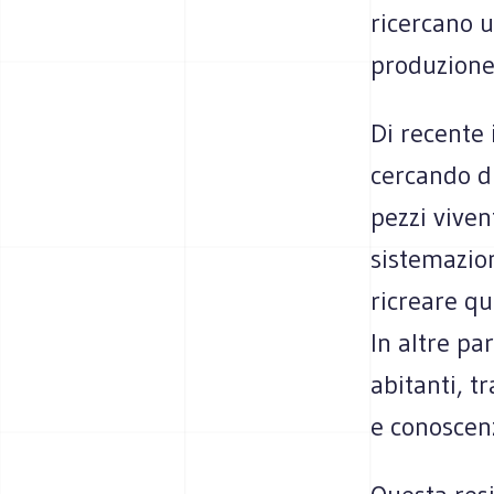
ricercano u
produzione 
Di recente i
cercando di
pezzi viven
sistemazio
ricreare qu
In altre par
abitanti, t
e conoscenz