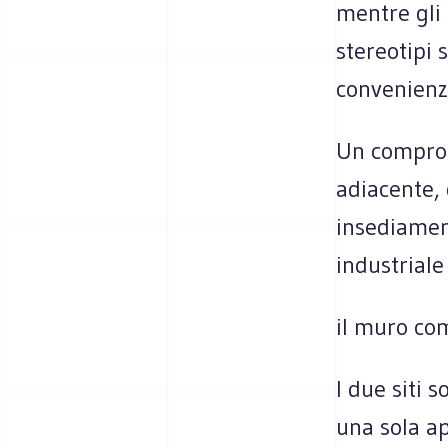
mentre gli 
stereotipi 
convenienza
Un comprom
adiacente, 
insediamen
industriale
il muro com
I due siti 
una sola a