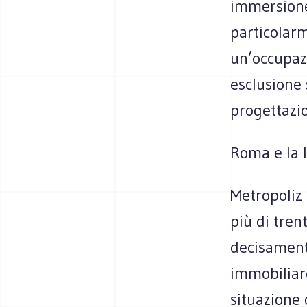
immersione 
particolarm
un’occupazi
esclusione 
progettazio
Roma e la l
Metropoliz 
più di tren
decisament
immobiliare
situazione 