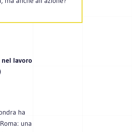
a, ma anche all’azione?
 nel lavoro
)
Londra ha
 Roma: una