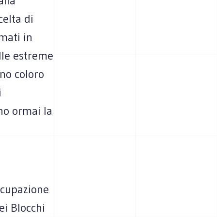
alla
celta di
mati in
elle estreme
ono coloro
i
no ormai la
occupazione
ei Blocchi