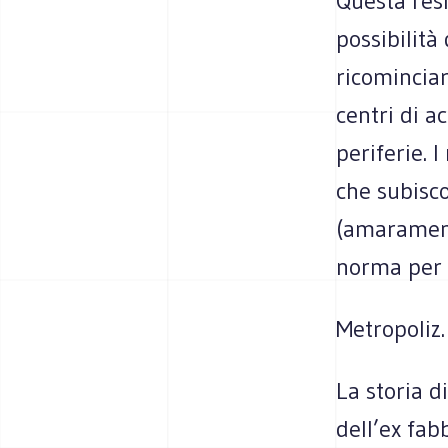
Questa res
possibilità
ricominciar
centri di a
periferie. I
che subisc
(amaramente
norma per l
Metropoliz.
La storia d
dell’ex fab