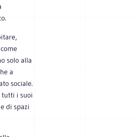
a
o.
itare,
e come
o solo alla
che a
ato sociale.
tutti i suoi
e di spazi