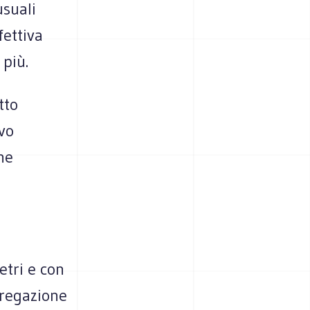
usuali
fettiva
 più.
tto
vo
ne
etri e con
gregazione