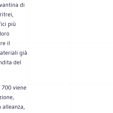
vantina di
itrei,
ici più
loro
re il
ateriali già
ndita del
o 700 viene
zione,
 alleanza,