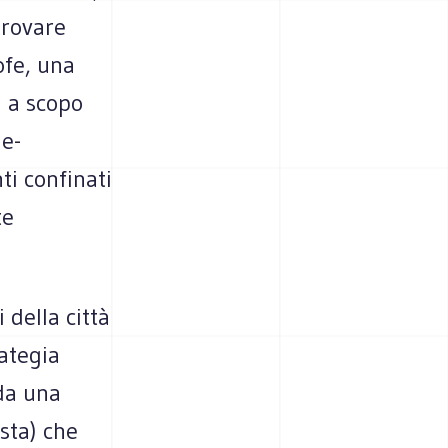
trovare
ofe, una
i a scopo
de-
ti confinati
te
 della città
ategia
 da una
ista) che