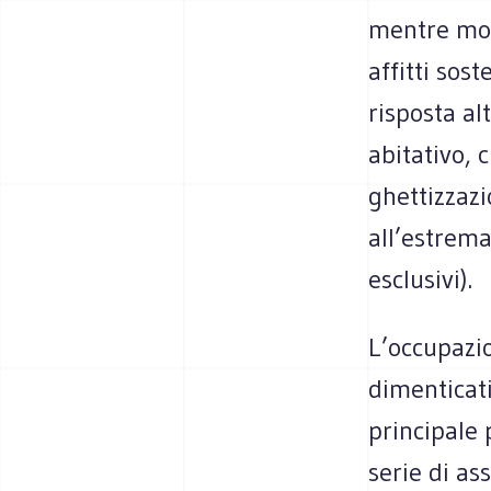
mentre mol
affitti sos
risposta al
abitativo, 
ghettizzazi
all’estrema
esclusivi).
L’occupazio
dimenticati
principale 
serie di as