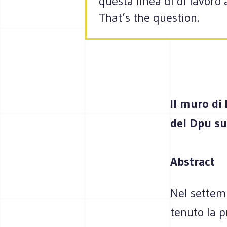
questa linea di di lavoro
That’s the question.
Il muro di
del Dpu s
Abstract
Nel settem
tenuto la 