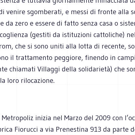
istenza è tuttavia giornalmente minacciata d
 di venire sgomberati, e messi di fronte alla s
e da zero e essere di fatto senza casa o siste
ccoglienza (gestiti da istituzioni cattoliche) n
 rom, che si sono uniti alla lotta di recente, s
ono il trattamento peggiore, finendo in camp
 chiamati Villaggi della solidarietà) che so
a loro rilocazione.
i Metropoliz inizia nel Marzo del 2009 con l’
brica Fiorucci a via Prenestina 913 da parte d